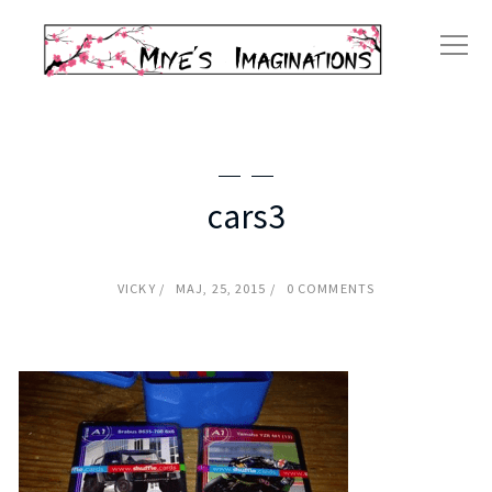
cars3
VICKY
MAJ, 25, 2015
0 COMMENTS