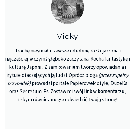
Vicky
Trochę nieśmiała, zawsze odrobinę rozkojarzona i
najczęściej w czymś głęboko zaczytana. Kocha fantastykę i
kulturę Japonii. Z zamiłowaniem tworzy opowiadania i
irytuje otaczających ją ludzi. Oprócz bloga
(przez zupełny
przypadek)
prowadzi portale PapieroweMotyle, DuzeKa
oraz Secretum. Ps. Zostaw mi swój
link
w
komentarzu
,
żebym również mogła odwiedzić Twoją stronę!