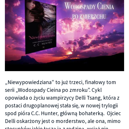
„Niewypowiedziana” to już trzeci, finałowy tom
serii „Wodospady Cieina po zmroku”. Cykl
opowiada o życiu wampirzycy Delli Tsang, która z
postaci drugoplanowej stała się, w nowej trylogii
spod pióra C.C. Hunter, główną bohaterką. Ojciec
Delli oskarżony jest o morderstwo, ale ona, mimo
stosunków jakie łączą ją z rodziną, wciąż nie