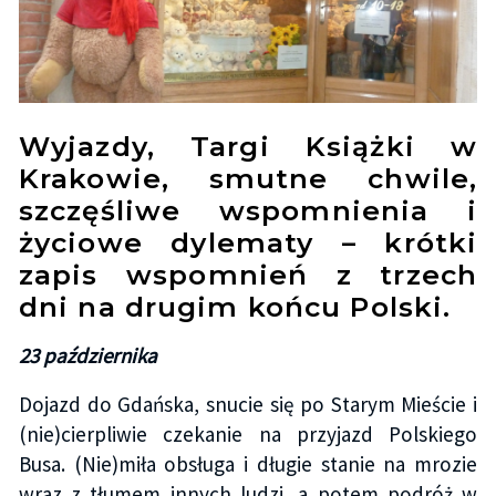
Wyjazdy, Targi Książki w
Krakowie, smutne chwile,
szczęśliwe wspomnienia i
życiowe dylematy – krótki
zapis wspomnień z trzech
dni na drugim końcu Polski.
23 października
Dojazd do Gdańska, snucie się po Starym Mieście i
(nie)cierpliwie czekanie na przyjazd Polskiego
Busa. (Nie)miła obsługa i długie stanie na mrozie
wraz z tłumem innych ludzi, a potem podróż w