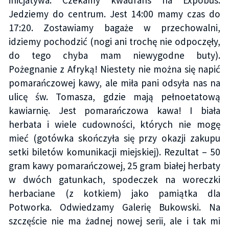
inicjatywa. Czekamy kwadrans na Expobus.
Jedziemy do centrum. Jest 14:00 mamy czas do
17:20. Zostawiamy bagaże w przechowalni,
idziemy pochodzić (nogi ani trochę nie odpoczęły,
do tego chyba mam niewygodne buty).
Pożegnanie z Afryką! Niestety nie można się napić
pomarańczowej kawy, ale miła pani odsyła nas na
ulicę św. Tomasza, gdzie mają pełnoetatową
kawiarnię. Jest pomarańczowa kawa! I biała
herbata i wiele cudowności, których nie mogę
mieć (gotówka skończyła się przy okazji zakupu
setki biletów komunikacji miejskiej). Rezultat – 50
gram kawy pomarańczowej, 25 gram białej herbaty
w dwóch gatunkach, spodeczek na woreczki
herbaciane (z kotkiem) jako pamiątka dla
Potworka. Odwiedzamy Galerię Bukowski. Na
szczęście nie ma żadnej nowej serii, ale i tak mi