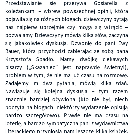
Przedstawianie się przerywa Gosiarella z
koleżankami – wbrew powszechnej opinii, która
pojawiła się na różnych blogach, dziewczyny pytają
nas najpierw uprzejmie czy mogą się wtrącić –
pozwalamy. Dziewczyny mówią kilka słów, zaczyna
się jakakolwiek dyskusja. Dzwonię do pani Ewy
Bauer, która przychodzi zabierając ze sobą pana
Krzysztofa Spadło. Mamy dwójkę ciekawych
pisarzy („Skazaniec” jest naprawdę świetny!),
problem w tym, że nie ma już czasu na rozmowę.
Zadajemy im dwa pytania, mówią kilka zdań.
Nawiązuje się kolejna dyskusja – tym razem
znacznie bardziej ożywiona (kto nie był, niech
poczyta na blogach, niektórzy wydarzenie opisują
bardzo szczegółowo). Prawie nie ma czasu na
loterię, a bardzo sympatyczna pani z wydawnictwa
Literackiego przyniosła nam jeszcze kilka książek.