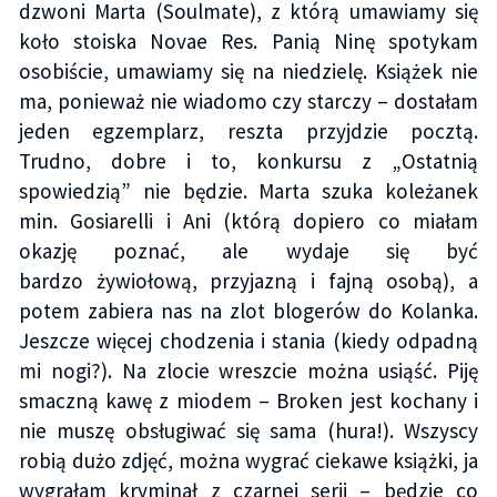
dzwoni Marta (Soulmate), z którą umawiamy się
koło stoiska Novae Res. Panią Ninę spotykam
osobiście, umawiamy się na niedzielę. Książek nie
ma, ponieważ nie wiadomo czy starczy – dostałam
jeden egzemplarz, reszta przyjdzie pocztą.
Trudno, dobre i to, konkursu z „Ostatnią
spowiedzią” nie będzie. Marta szuka koleżanek
min. Gosiarelli i Ani (którą dopiero co miałam
okazję poznać, ale wydaje się być
bardzo żywiołową, przyjazną i fajną osobą), a
potem zabiera nas na zlot blogerów do Kolanka.
Jeszcze więcej chodzenia i stania (kiedy odpadną
mi nogi?). Na zlocie wreszcie można usiąść. Piję
smaczną kawę z miodem – Broken jest kochany i
nie muszę obsługiwać się sama (hura!). Wszyscy
robią dużo zdjęć, można wygrać ciekawe książki, ja
wygrałam kryminał z czarnej serii – będzie co