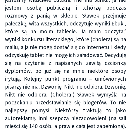
jestem osobą publiczną i tchórzę podczas
rozmowy z panią w sklepie. Sławek przejmuje
pałeczkę, wita wszystkich, odczytuje wyniki Ebuki,
które są na moim tablecie. Ja mam odczytać
wyniki konkursu literackiego, które (cholera) są na
mailu, a ja nie mogę dostać się do Internetu i kiedy
odzyskuję tablet nie mogę ich załadować. Decyduję
się na czytanie z napisanych zawiłą czcionką
dyplomów, bo już się na mnie niektóre osoby
irytują. Kolejny punkt programu – umówionych
pisarzy nie ma. Dzwonię. Nikt nie odbiera. Dzwonię.
Nikt nie odbiera. (Cholera!) Sławek wymyśla na
poczekaniu przedstawianie się blogerów. To nie
najlepszy pomysł. Niektórzy traktują to jako
autoreklamę. Inni szepczą niezadowoleni (na sali
mieści się 140 osób, a prawie cała jest zapełniona).