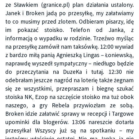
ze Sławkiem (granice.pl) plan działania ustalony.
Janek i Broken jadą po przesyłkę, my załatwiamy
to co musimy przed zlotem. Odbieram pisarzy, idę
im pokazać stoisko. Telefon od Janka, z
informacją o wypadku w rodzinie. Trzeźwo myśląc
na przesyłkę zamówił nam taksówkę. 12:00 wywiad
z bardzo miłą panią Agnieszką Lingas – Łoniewską,
naprawdę wyszedł sympatyczny – niedługo będzie
do przeczytania na DuzeKa i tutaj. 12:30 nie
odebrałam jeszcze nagród na loterię także żegnam
się ze wszystkimi, przepraszam i biegnę szukać
stoiska NK, Ezop na szczęście stoisko ma tuż obok
naszego, a gry Rebela przywiozłam ze sobą.
Broken idzie załatwić sprawy w recepcji i Targowe
upominki dla blogerów. 13:06 nareszcie dotarła
przesyłka! Wszyscy już są na spotkaniu – my
jesteśmy właściwie ostatni. Nie ma Janka, ja nie