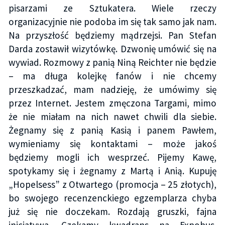
pisarzami ze Sztukatera. Wiele rzeczy
organizacyjnie nie podoba im się tak samo jak nam.
Na przyszłość będziemy mądrzejsi. Pan Stefan
Darda zostawił wizytówkę. Dzwonię umówić się na
wywiad. Rozmowy z panią Niną Reichter nie będzie
– ma długa kolejkę fanów i nie chcemy
przeszkadzać, mam nadzieję, że umówimy się
przez Internet. Jestem zmęczona Targami, mimo
że nie miałam na nich nawet chwili dla siebie.
Żegnamy się z panią Kasią i panem Pawłem,
wymieniamy się kontaktami – może jakoś
będziemy mogli ich wesprzeć. Pijemy Kawę,
spotykamy się i żegnamy z Martą i Anią. Kupuję
„Hopelsess” z Otwartego (promocja – 25 złotych),
bo swojego recenzenckiego egzemplarza chyba
już się nie doczekam. Rozdają gruszki, fajna