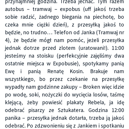
przynajmniej godzina. Trzeba jechać. Tym razem
autobus – tramwaj – expobus (uff jakoś trzeba
sobie radzić, żadnego biegania na piechotę, bo
czeka mnie ciężki dzień), z przesyłką jakoś to
będzie, no trudno… Telefon od Janka (Tramwaj nr
4), że będzie mógł nam pomóc, jeżeli przesyłka
jednak dotrze przed zlotem (uratowani!). 11:00
jesteśmy na stoisku (perfekcyjnie zajęliśmy dwa
ostatnie miejsca w Expobusie), spotykamy panią
Ewę i panią Renatę Kosin. Brakuje nam
wszystkiego, bo przez czekanie na przesyłkę
wypadły nam godzinne zakupy – Broken więc idzie
po wodę, soki, nożyczki do wycięcia losów, taśmę
klejącą, żeby powiesić plakaty Rebela, ja idę
odebrać pisarzy ze Sztukatera. Godzina 12:00
panika – przesyłka jednak dotarła, trzeba ją jakoś
odebrać. Po zdzwonieniu się z Jankiem i spotkaniu