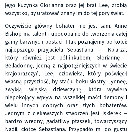
jego kuzynka Glorianna oraz jej brat Lee, zrobią
wszystko, by uratować znany im do tej pory świat.
Oczywiście główny bohater nie jest sam. Anne
Bishop ma talent i upodobanie do tworzenia całej
gamy barwnych postaci. I tak poznajemy po kolei:
najlepszego przyjaciela Sebastiana – Kpiarza,
który również jest pół-inkubem, Gloriannę –
Belladonnę, jedną z najpotężniejszych w świecie
krajobrazczyń, Lee, człowieka, który poświęcił
własną przyszłość, by stać u boku siostry, Lynneę,
zwykłą, wiejską dziewczynę, która wywiera
niepokojący wpływ na wszelkiej maści demony i
wielu innych dobrych oraz złych bohaterów.
Jednym z ciekawszych stworzeń jest Iskierek –
bardzo wredny, gadatliwy ptaszek, towarzyszący
Nadii, ciotce Sebastiana. Przypadło mi do gustu