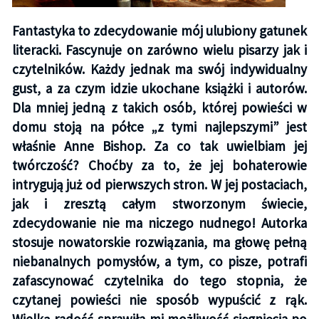
Fantastyka to zdecydowanie mój ulubiony gatunek
literacki. Fascynuje on zarówno wielu pisarzy jak i
czytelników. Każdy jednak ma swój indywidualny
gust, a za czym idzie ukochane książki i autorów.
Dla mniej jedną z takich osób, której powieści w
domu stoją na półce „z tymi najlepszymi” jest
właśnie Anne Bishop. Za co tak uwielbiam jej
twórczość? Choćby za to, że jej bohaterowie
intrygują już od pierwszych stron. W jej postaciach,
jak i zresztą całym stworzonym świecie,
zdecydowanie nie ma niczego nudnego! Autorka
stosuje nowatorskie rozwiązania, ma głowę pełną
niebanalnych pomysłów, a tym, co pisze, potrafi
zafascynować czytelnika do tego stopnia, że
czytanej powieści nie sposób wypuścić z rąk.
Wielką radość sprawiła mi możliwość sięgnięcia po