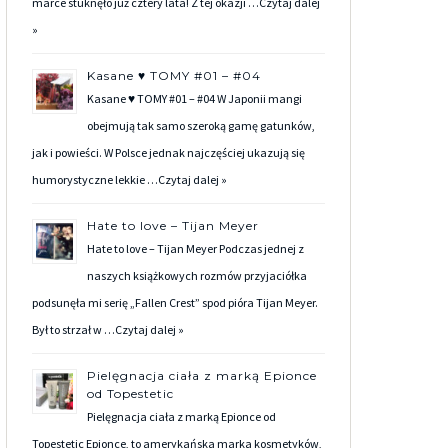
marce stuknęło już cztery lata! Z tej okazji …
Czytaj dalej
»
Kasane ♥ TOMY #01 – #04
Kasane ♥ TOMY #01 – #04 W Japonii mangi
obejmują tak samo szeroką gamę gatunków,
jak i powieści. W Polsce jednak najczęściej ukazują się
humorystyczne lekkie …
Czytaj dalej »
Hate to love – Tijan Meyer
Hate to love – Tijan Meyer Podczas jednej z
naszych książkowych rozmów przyjaciółka
podsunęła mi serię „Fallen Crest” spod pióra Tijan Meyer.
Był to strzał w …
Czytaj dalej »
Pielęgnacja ciała z marką Epionce
od Topestetic
Pielęgnacja ciała z marką Epionce od
Topestetic Epionce, to amerykańska marka kosmetyków,