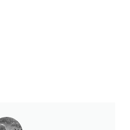
Księgarnie i kościopył – Travis Baldree