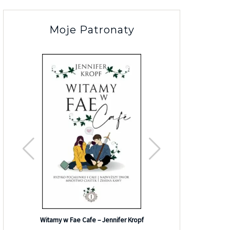
Moje Patronaty
Efekt G
Witamy w Fae Cafe – Jennifer Kropf