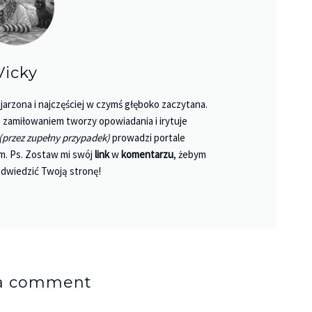
Vicky
jarzona i najczęściej w czymś głęboko zaczytana.
 Z zamiłowaniem tworzy opowiadania i irytuje
(przez zupełny przypadek)
prowadzi portale
m. Ps. Zostaw mi swój
link
w
komentarzu
, żebym
dwiedzić Twoją stronę!
 a comment