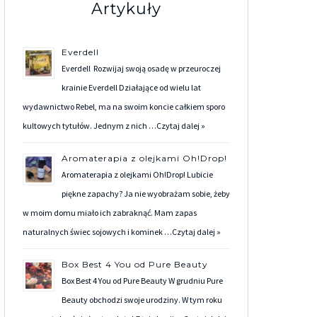
Artykuły
Everdell
Everdell Rozwijaj swoją osadę w przeuroczej
krainie Everdell Działające od wielu lat
wydawnictwo Rebel, ma na swoim koncie całkiem sporo
kultowych tytułów. Jednym z nich …
Czytaj dalej »
Aromaterapia z olejkami Oh!Drop!
Aromaterapia z olejkami Oh!Drop! Lubicie
piękne zapachy? Ja nie wyobrażam sobie, żeby
w moim domu miało ich zabraknąć. Mam zapas
naturalnych świec sojowych i kominek …
Czytaj dalej »
Box Best 4 You od Pure Beauty
Box Best 4 You od Pure Beauty W grudniu Pure
Beauty obchodzi swoje urodziny. W tym roku