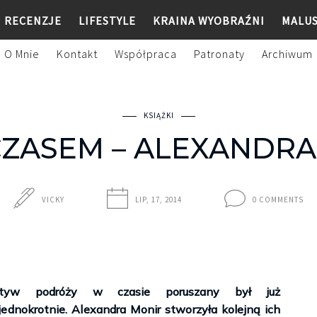
RECENZJE
LIFESTYLE
KRAINA WYOBRAŹNI
MALU
O Mnie
Kontakt
Współpraca
Patronaty
Archiwum
KSIĄŻKI
CZASEM – ALEXANDRA
VICKY
LIP, 17, 2014
0 COMMENTS
tyw podróży w czasie poruszany był już
jednokrotnie. Alexandra Monir stworzyła kolejną ich