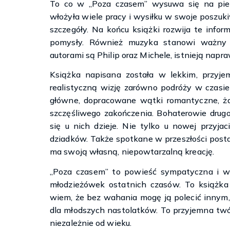
To co w „Poza czasem” wysuwa się na pierw
włożyła wiele pracy i wysiłku w swoje poszuki
szczegóły. Na końcu książki rozwija te inform
pomysły. Również muzyka stanowi ważny e
autorami są Philip oraz Michele, istnieją napra
Książka napisana została w lekkim, przyje
realistyczną wizję zarówno podróży w czasie 
główne, dopracowane wątki romantyczne, ża
szczęśliwego zakończenia. Bohaterowie drug
się u nich dzieje. Nie tylko u nowej przyjac
dziadków. Także spotkane w przeszłości posta
ma swoją własną, niepowtarzalną kreację.
„Poza czasem” to powieść sympatyczna i wc
młodzieżówek ostatnich czasów. To książka
wiem, że bez wahania mogę ją polecić innym, 
dla młodszych nastolatków. To przyjemna twó
niezależnie od wieku.