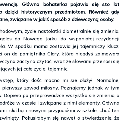
nwencję. Główna bohaterka pojawia się sto lat
ko dzięki historycznym przedmiotom. Również gdy
ane, związane w jakiś sposób z dziewczyną osoby.
dowym, życie nastolatki diametralnie się zmienia.
geles do Nowego Jorku, do wspaniałej rezydencji
ała. W spadku mama zostawia jej tajemniczy klucz,
dzi on do pamiętnika Clary, która niegdyś zajmowała
wczyna zaczyna czytać, wraz ze słowami przenosi się
ących jej całe życie, tajemnic.
wstęp, który dość mocno mi sie dłużył. Normalne,
, pierwszy zawód miłosny. Poznajemy jednak w tym
. Dopiero po przeprowadzce wszystko się zmienia, a
podróże w czasie i związane z nimi elementy. Główna
mi, służbą i nowymi przyjaciółmi w szkole, choć ten
zwinięty. Pokusiłabym się nawet o stwierdzenie, że
Efekt Grahama – Elle Kennedy
fe – Jennifer Kropf