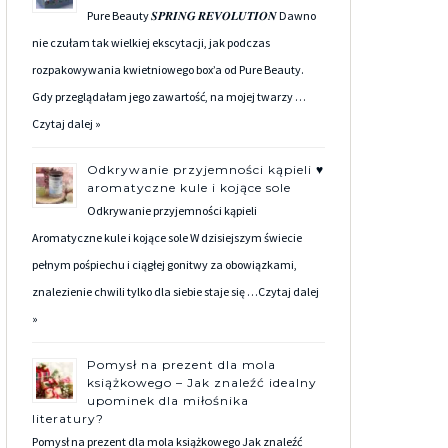
Pure Beauty 𝑺𝑷𝑹𝑰𝑵𝑮 𝑹𝑬𝑽𝑶𝑳𝑼𝑻𝑰𝑶𝑵 Dawno
nie czułam tak wielkiej ekscytacji, jak podczas
rozpakowywania kwietniowego box’a od Pure Beauty.
Gdy przeglądałam jego zawartość, na mojej twarzy …
Czytaj dalej »
Odkrywanie przyjemności kąpieli ♥
aromatyczne kule i kojące sole
Odkrywanie przyjemności kąpieli
Aromatyczne kule i kojące sole W dzisiejszym świecie
pełnym pośpiechu i ciągłej gonitwy za obowiązkami,
znalezienie chwili tylko dla siebie staje się …
Czytaj dalej
»
Pomysł na prezent dla mola
książkowego – Jak znaleźć idealny
upominek dla miłośnika
literatury?
Pomysł na prezent dla mola książkowego Jak znaleźć