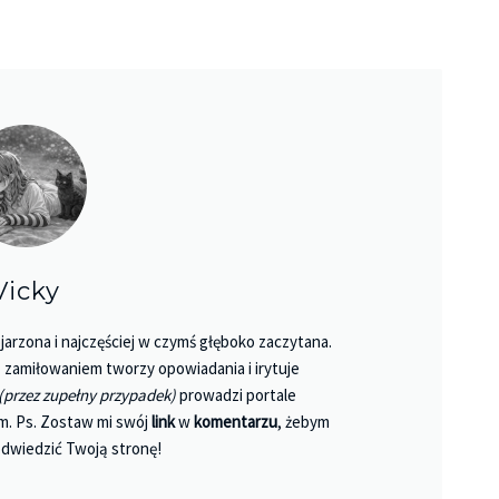
Vicky
jarzona i najczęściej w czymś głęboko zaczytana.
 Z zamiłowaniem tworzy opowiadania i irytuje
(przez zupełny przypadek)
prowadzi portale
m. Ps. Zostaw mi swój
link
w
komentarzu
, żebym
dwiedzić Twoją stronę!