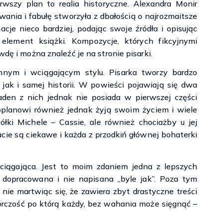
szy plan to realia historyczne. Alexandra Monir
wania i fabułę stworzyła z dbałością o najrozmaitsze
acje nieco bardziej, podając swoje źródła i opisując
lement książki. Kompozycje, których fikcyjnymi
wdę i można znaleźć je na stronie pisarki.
mnym i wciągającym stylu. Pisarka tworzy bardzo
jak i samej historii. W powieści pojawiają się dwa
den z nich jednak nie posiada w pierwszej części
oplanowi również jednak żyją swoim życiem i wiele
iółki Michele – Cassie, ale również chociażby u jej
cie są ciekawe i każda z przodkiń głównej bohaterki
iągająca. Jest to moim zdaniem jedna z lepszych
 dopracowana i nie napisana „byle jak”. Poza tym
nie martwiąc się, że zawiera zbyt drastyczne treści
rczość po którą każdy, bez wahania może sięgnąć –