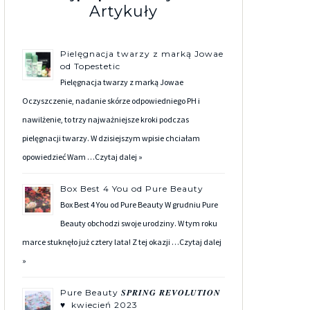
Artykuły
Pielęgnacja twarzy z marką Jowae
od Topestetic
Pielęgnacja twarzy z marką Jowae
Oczyszczenie, nadanie skórze odpowiedniego PH i
nawilżenie, to trzy najważniejsze kroki podczas
pielęgnacji twarzy. W dzisiejszym wpisie chciałam
opowiedzieć Wam …
Czytaj dalej »
Box Best 4 You od Pure Beauty
Box Best 4 You od Pure Beauty W grudniu Pure
Beauty obchodzi swoje urodziny. W tym roku
marce stuknęło już cztery lata! Z tej okazji …
Czytaj dalej
»
Pure Beauty 𝑺𝑷𝑹𝑰𝑵𝑮 𝑹𝑬𝑽𝑶𝑳𝑼𝑻𝑰𝑶𝑵
♥ kwiecień 2023