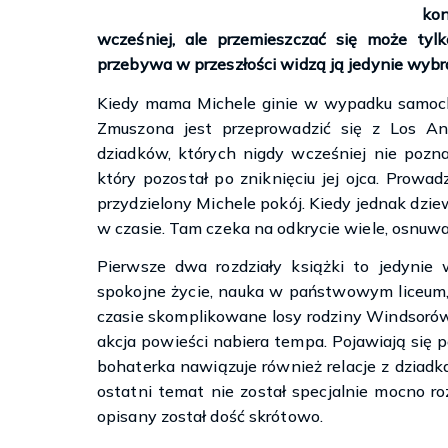
ko
wcześniej, ale przemieszczać się może tyl
przebywa w przeszłości widzą ją jedynie wybr
Kiedy mama Michele ginie w wypadku samocho
Zmuszona jest przeprowadzić się z Los An
dziadków, których nigdy wcześniej nie pozn
który pozostał po zniknięciu jej ojca. Prowa
przydzielony Michele pokój. Kiedy jednak dzie
w czasie. Tam czeka na odkrycie wiele, osnuwaj
Pierwsze dwa rozdziały książki to jedynie 
spokojne życie, nauka w państwowym liceum
czasie skomplikowane losy rodziny Windsorów
akcja powieści nabiera tempa. Pojawiają się 
bohaterka nawiązuje również relacje z dziadka
ostatni temat nie został specjalnie mocno ro
opisany został dość skrótowo.
Księgarnie i kościopył – Travis Baldree
Witamy w Fae Ca