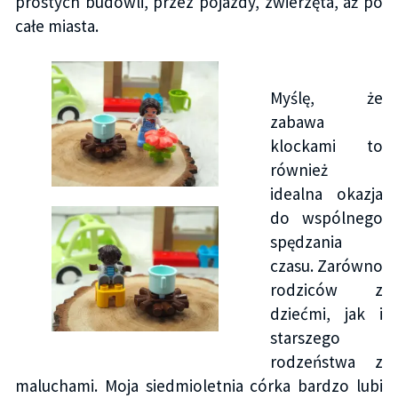
prostych budowli, przez pojazdy, zwierzęta, aż po
całe miasta.
Myślę, że
zabawa
klockami to
również
idealna okazja
do wspólnego
spędzania
czasu. Zarówno
rodziców z
dziećmi, jak i
starszego
rodzeństwa z
maluchami. Moja siedmioletnia córka bardzo lubi