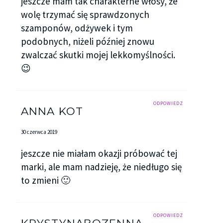
jeszcze mam tak charakterne włosy, że
wolę trzymać się sprawdzonych
szamponów, odżywek i tym
podobnych, niżeli później znowu
zwalczać skutki mojej lekkomyślności.
😉
ODPOWIEDZ
ANNA KOT
30 czerwca 2019
jeszcze nie miałam okazji próbować tej
marki, ale mam nadzieję, że niedługo się
to zmieni 🙂
ODPOWIEDZ