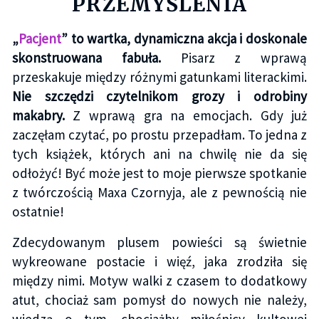
PRZEMYŚLENIA
„
Pacjent
” to wartka, dynamiczna akcja i doskonale
skonstruowana fabuła.
Pisarz z wprawą
przeskakuje między różnymi gatunkami literackimi.
Nie szczędzi czytelnikom grozy i odrobiny
makabry.
Z wprawą gra na emocjach. Gdy już
zaczęłam czytać, po prostu przepadłam. To jedna z
tych książek, których ani na chwilę nie da się
odłożyć! Być może jest to moje pierwsze spotkanie
z twórczością Maxa Czornyja, ale z pewnością nie
ostatnie!
Zdecydowanym plusem powieści są świetnie
wykreowane postacie i więź, jaka zrodziła się
między nimi. Motyw walki z czasem to dodatkowy
atut, chociaż sam pomysł do nowych nie należy,
wiedzą o tym, chociażby miłośnicy kultowej