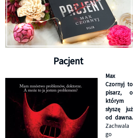
Pacjent
Max
Czornyj to
pisarz, o
którym
słyszę już
od dawna.
Zachwala
go