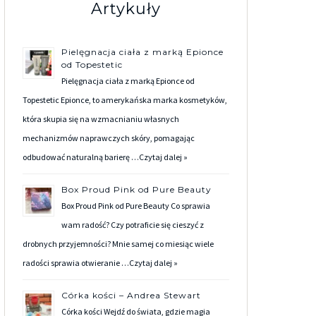
Artykuły
Pielęgnacja ciała z marką Epionce
od Topestetic
Pielęgnacja ciała z marką Epionce od
Topestetic Epionce, to amerykańska marka kosmetyków,
która skupia się na wzmacnianiu własnych
mechanizmów naprawczych skóry, pomagając
odbudować naturalną barierę …
Czytaj dalej »
Box Proud Pink od Pure Beauty
Box Proud Pink od Pure Beauty Co sprawia
wam radość? Czy potraficie się cieszyć z
drobnych przyjemności? Mnie samej co miesiąc wiele
radości sprawia otwieranie …
Czytaj dalej »
Córka kości – Andrea Stewart
Córka kości Wejdź do świata, gdzie magia