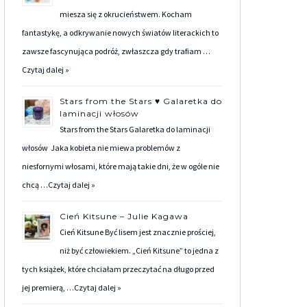
miesza się z okrucieństwem. Kocham
fantastykę, a odkrywanie nowych światów literackich to
zawsze fascynująca podróż, zwłaszcza gdy trafiam …
Czytaj dalej »
Stars from the Stars ♥ Galaretka do
laminacji włosów
Stars from the Stars Galaretka do laminacji
włosów Jaka kobieta nie miewa problemów z
niesfornymi włosami, które mają takie dni, że w ogóle nie
chcą …
Czytaj dalej »
Cień Kitsune – Julie Kagawa
Cień Kitsune Być lisem jest znacznie prościej,
niż być człowiekiem. „Cień Kitsune” to jedna z
tych książek, które chciałam przeczytać na długo przed
jej premierą, …
Czytaj dalej »