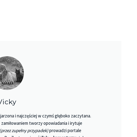
Vicky
jarzona i najczęściej w czymś głęboko zaczytana.
 Z zamiłowaniem tworzy opowiadania i irytuje
Księgarnie i kościopył – Travis Baldree
(przez zupełny przypadek)
prowadzi portale