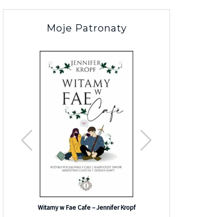
Moje Patronaty
Efekt G
Witamy w Fae Cafe – Jennifer Kropf