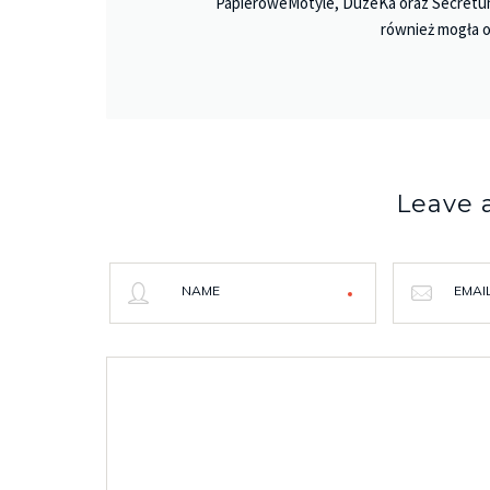
PapieroweMotyle, DuzeKa oraz Secretu
również mogła o
Leave
NAME
EMAI