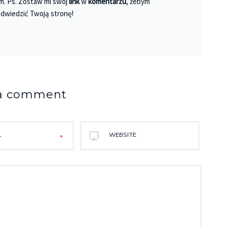
m. Ps. Zostaw mi swój
link
w
komentarzu
, żebym
dwiedzić Twoją stronę!
 a comment
L
WEBSITE