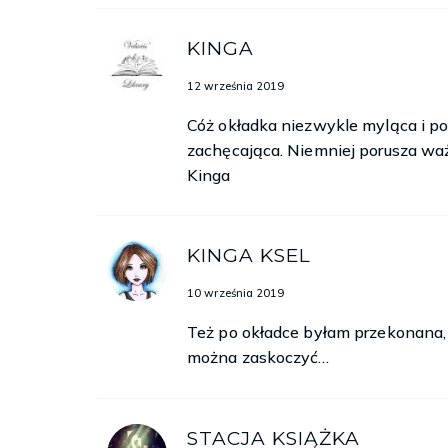
KINGA
12 września 2019
Cóż okładka niezwykle myląca i p
zachęcająca. Niemniej porusza waż
Kinga
KINGA KSEL
10 września 2019
Też po okładce byłam przekonana, ż
można zaskoczyć…
STACJA KSIĄŻKA