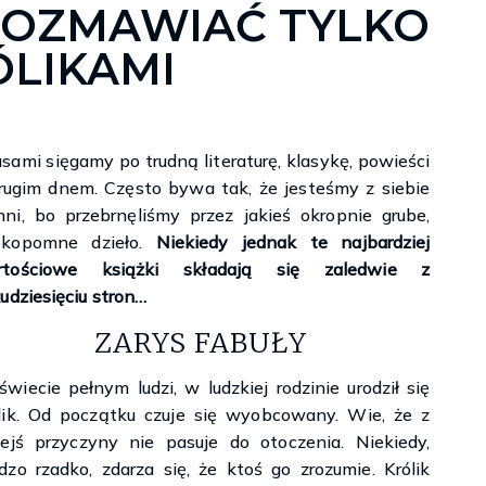
ROZMAWIAĆ TYLKO
Księgarnie i kościopył – Travis Baldree
ÓLIKAMI
sami sięgamy po trudną literaturę, klasykę, powieści
rugim dnem. Często bywa tak, że jesteśmy z siebie
ni, bo przebrnęliśmy przez jakieś okropnie grube,
ekopomne dzieło.
Niekiedy jednak te najbardziej
rtościowe książki składają się zaledwie z
kudziesięciu stron…
ZARYS FABUŁY
wiecie pełnym ludzi, w ludzkiej rodzinie urodził się
lik. Od początku czuje się wyobcowany. Wie, że z
iejś przyczyny nie pasuje do otoczenia. Niekiedy,
dzo rzadko, zdarza się, że ktoś go zrozumie. Królik