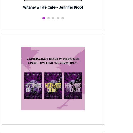
Efekt G
Witamy w Fae Cafe – Jennifer Kropf