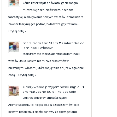
Córka kości Wejdź do świata, gdzie magia
miesza się z okrucieństwem. Kocham
fantastykę, a odkrywanie nowych światów literackich to
zawsze fascynująca podróż, zwłaszcza gdy trafiam …
Czytaj dalej »
Stars from the Stars ♥ Galaretka do
laminacji włosów
Stars from the Stars Galaretka do laminacji
włosów Jaka kobieta nie miewa problemów z
niesfornymi włosami, które mają takie dni, że w ogóle nie
chcą …
Czytaj dalej »
Odkrywanie przyjemności kąpieli ♥
aromatyczne kule i kojące sole
Odkrywanie przyjemności kąpieli
Aromatyczne kule i kojące sole W dzisiejszym świecie
pełnym pośpiechu i ciągłej gonitwy za obowiązkami,