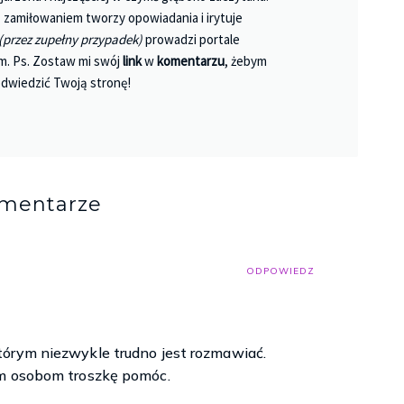
 Z zamiłowaniem tworzy opowiadania i irytuje
(przez zupełny przypadek)
prowadzi portale
m. Ps. Zostaw mi swój
link
w
komentarzu
, żebym
dwiedzić Twoją stronę!
omentarze
ODPOWIEDZ
tórym niezwykle trudno jest rozmawiać.
im osobom troszkę pomóc.