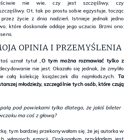
aściwie nie wie, czy jest szczęśliwy, czy
szczęśliwy. Ot, tak po prostu sobie egzystuje, tocząc
 przez życie z dnia nadzień. Istnieje jednak jedno
wo, które doskonale oddaje jego uczucia. Brzmi ono:
sens.
OJA OPINIA I PRZEMYŚLENIA
toś uznał tytuł „
O tym można rozmawiać tylko z
decydowanie nie jest. Okazało się jednak, że zmyliło
 całą kolekcję książeczek dla najmłodszych.
Ta
arszej młodzieży, szczególnie tych osób, które czują
 palą pod powiekami tylko dlatego, że jakiś bileter
ywczaku ma coś z głową?
kę, tym bardziej przekonywałam się, że jej autorka w
ch własnych emocji. Doskonałym przykładem jest