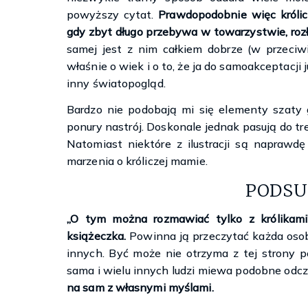
powyższy cytat.
Prawdopodobnie więc królic
gdy zbyt długo przebywa w towarzystwie, rozł
samej jest z nim całkiem dobrze (w przeciw
właśnie o wiek i o to, że ja do samoakceptacji
inny światopogląd.
Bardzo nie podobają mi się elementy szaty 
ponury nastrój. Doskonale jednak pasują do tre
Natomiast niektóre z ilustracji są naprawdę
marzenia o króliczej mamie.
PODS
„O tym można rozmawiać tylko z królikami”
książeczka.
Powinna ją przeczytać każda osoba
innych. Być może nie otrzyma z tej strony po
sama i wielu innych ludzi miewa podobne odcz
na sam z własnymi myślami.