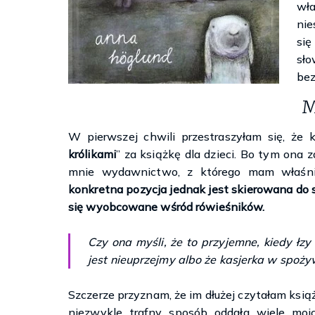
wł
nie
się
sło
bez
M
W pierwszej chwili przestraszyłam się, że k
królikami
” za książkę dla dzieci. Bo tym ona z
mnie wydawnictwo, z którego mam właśnie
konkretna pozycja jednak jest skierowana do st
się wyobcowane wśród rówieśników.
Czy ona myśli, że to przyjemne, kiedy łzy
jest nieuprzejmy albo że kasjerka w spoż
Szczerze przyznam, że im dłużej czytałam książ
niezwykle trafny sposób oddała wiele moi