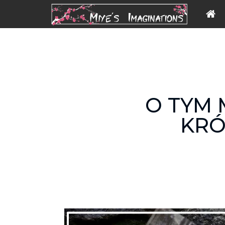
O TYM 
KRÓ