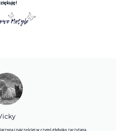
ziękuję!
Vicky
jarzona i najczęściej w czymś głęboko zaczytana.