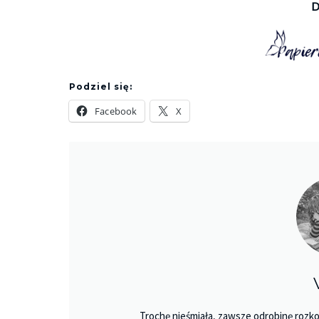
D
Podziel się:
Facebook
X
Trochę nieśmiała, zawsze odrobinę rozko