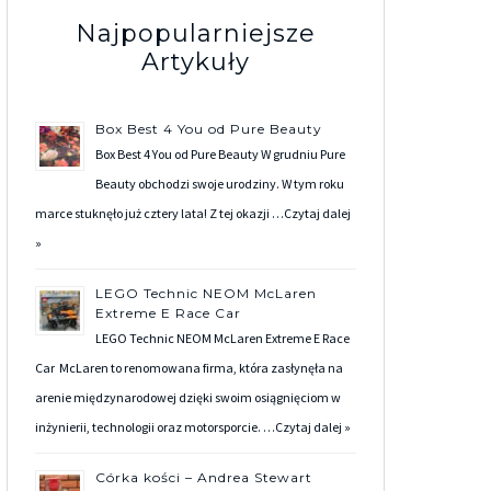
Najpopularniejsze
Artykuły
Box Best 4 You od Pure Beauty
Box Best 4 You od Pure Beauty W grudniu Pure
Beauty obchodzi swoje urodziny. W tym roku
marce stuknęło już cztery lata! Z tej okazji …
Czytaj dalej
»
LEGO Technic NEOM McLaren
Extreme E Race Car
LEGO Technic NEOM McLaren Extreme E Race
Car McLaren to renomowana firma, która zasłynęła na
arenie międzynarodowej dzięki swoim osiągnięciom w
inżynierii, technologii oraz motorsporcie. …
Czytaj dalej »
Córka kości – Andrea Stewart