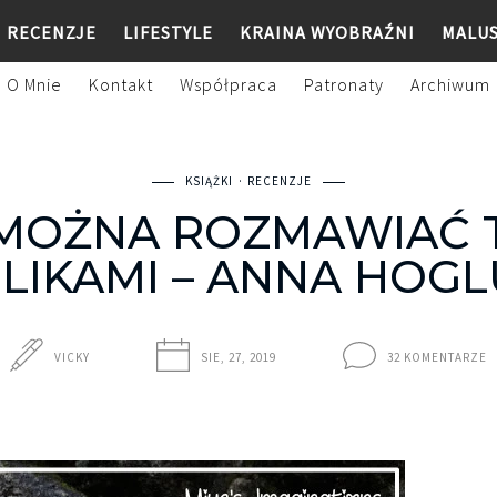
RECENZJE
LIFESTYLE
KRAINA WYOBRAŹNI
MALU
O Mnie
Kontakt
Współpraca
Patronaty
Archiwum
KSIĄŻKI
RECENZJE
MOŻNA ROZMAWIAĆ 
LIKAMI – ANNA HOG
VICKY
SIE, 27, 2019
32 KOMENTARZE