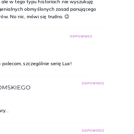
o, ale w tego typu historiach nie wyszukuję
genialnych obmyślonych zasad panującego
ów. No nic, mówi się trudno. 😉
ODPOWIEDZ
 polecam, szczególnie serię Lux!
ODPOWIEDZ
OMSKIEGO
ury…
ODPOWIEDZ