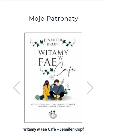
Moje Patronaty
Efekt G
Witamy w Fae Cafe – Jennifer Kropf