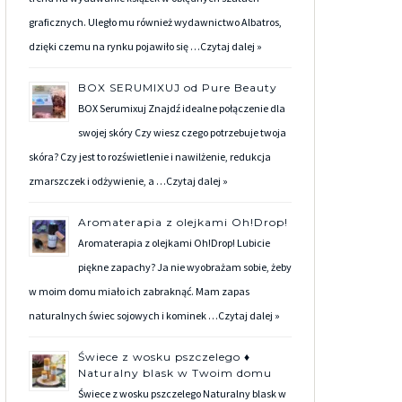
graficznych. Uległo mu również wydawnictwo Albatros,
dzięki czemu na rynku pojawiło się …
Czytaj dalej »
BOX SERUMIXUJ od Pure Beauty
BOX Serumixuj Znajdź idealne połączenie dla
swojej skóry Czy wiesz czego potrzebuje twoja
skóra? Czy jest to rozświetlenie i nawilżenie, redukcja
zmarszczek i odżywienie, a …
Czytaj dalej »
Aromaterapia z olejkami Oh!Drop!
Aromaterapia z olejkami Oh!Drop! Lubicie
piękne zapachy? Ja nie wyobrażam sobie, żeby
w moim domu miało ich zabraknąć. Mam zapas
naturalnych świec sojowych i kominek …
Czytaj dalej »
Świece z wosku pszczelego ♦
Naturalny blask w Twoim domu
Świece z wosku pszczelego Naturalny blask w