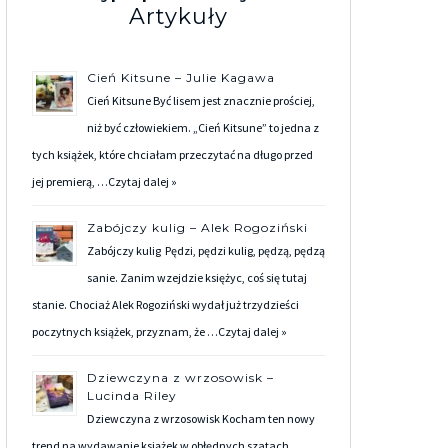
Artykuły
Cień Kitsune – Julie Kagawa
Cień Kitsune Być lisem jest znacznie prościej,
niż być człowiekiem. „Cień Kitsune” to jedna z
tych książek, które chciałam przeczytać na długo przed
jej premierą, …
Czytaj dalej »
Zabójczy kulig – Alek Rogoziński
Zabójczy kulig Pędzi, pędzi kulig, pędzą, pędzą
sanie. Zanim wzejdzie księżyc, coś się tutaj
stanie. Chociaż Alek Rogoziński wydał już trzydzieści
poczytnych książek, przyznam, że …
Czytaj dalej »
Dziewczyna z wrzosowisk –
Lucinda Riley
Dziewczyna z wrzosowisk Kocham ten nowy
trend na wydawanie książek w obłędnych szatach