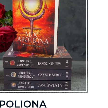
POLIONA
Księgarnie i kościopył – Travis Baldree