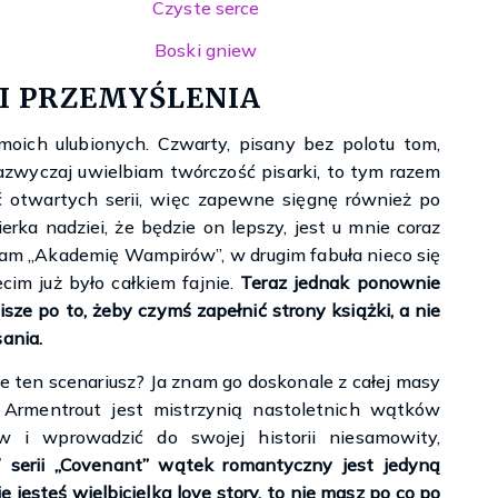
Czyste serce
Boski gniew
 I PRZEMYŚLENIA
moich ulubionych. Czwarty, pisany bez polotu tom,
zazwyczaj uwielbiam twórczość pisarki, to tym razem
ć otwartych serii, więc zapewne sięgnę również po
kierka nadziei, że będzie on lepszy, jest u mnie coraz
nam „Akademię Wampirów”, w drugim fabuła nieco się
cim już było całkiem fajnie.
Teraz jednak ponownie
sze po to, żeby czymś zapełnić strony książki, a nie
ania.
e ten scenariusz? Ja znam go doskonale z całej masy
. Armentrout jest mistrzynią nastoletnich wątków
ów i wprowadzić do swojej historii niesamowity,
 serii „Covenant” wątek romantyczny jest jedyną
ie jesteś wielbicielką love story, to nie masz po co po