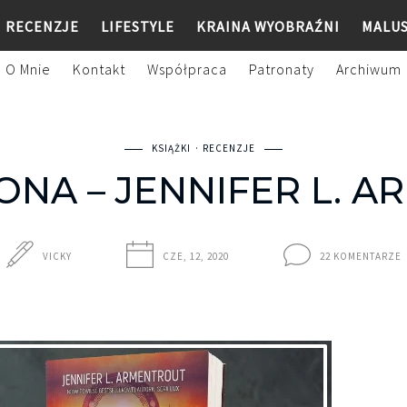
RECENZJE
LIFESTYLE
KRAINA WYOBRAŹNI
MALU
O Mnie
Kontakt
Współpraca
Patronaty
Archiwum
KSIĄŻKI
RECENZJE
ONA – JENNIFER L. 
VICKY
CZE, 12, 2020
22 KOMENTARZE