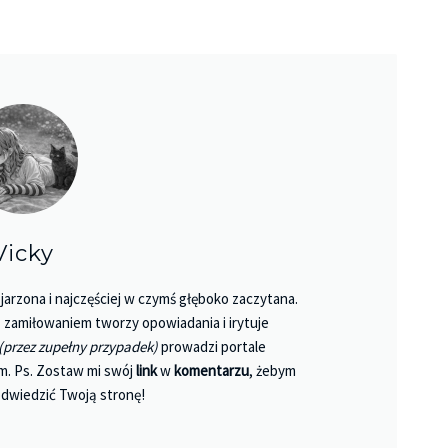
Vicky
jarzona i najczęściej w czymś głęboko zaczytana.
 Z zamiłowaniem tworzy opowiadania i irytuje
(przez zupełny przypadek)
prowadzi portale
m. Ps. Zostaw mi swój
link
w
komentarzu
, żebym
dwiedzić Twoją stronę!