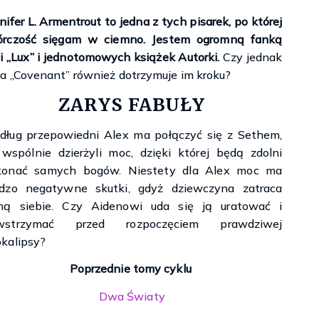
nifer L. Armentrout to jedna z tych pisarek, po której
órczość sięgam w ciemno. Jestem ogromną fanką
ii „Lux” i jednotomowych książek Autorki.
Czy jednak
ia „Covenant” również dotrzymuje im kroku?
ZARYS FABUŁY
ług przepowiedni Alex ma połączyć się z Sethem,
wspólnie dzierżyli moc, dzięki której będą zdolni
konać samych bogów. Niestety dla Alex moc ma
rdzo negatywne skutki, gdyż dziewczyna zatraca
mą siebie. Czy Aidenowi uda się ją uratować i
wstrzymać przed rozpoczęciem prawdziwej
kalipsy?
Poprzednie tomy cyklu
Dwa Światy