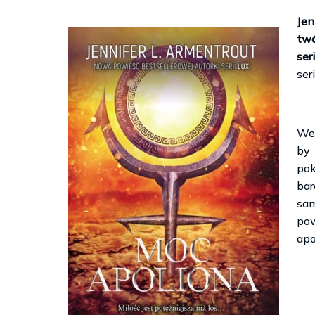
Jen
tw
ser
ser
Wed
by 
po
ba
sa
po
apo