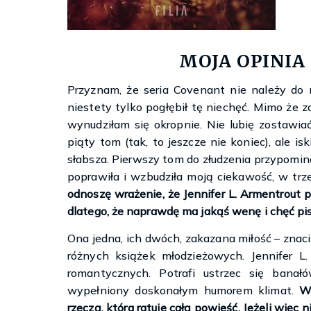
MOJA OPINIA
Przyznam, że seria Covenant nie należy do 
niestety tylko pogłębił tę niechęć. Mimo że 
wynudziłam się okropnie. Nie lubię zostawia
piąty tom (tak, to jeszcze nie koniec), ale is
słabsza. Pierwszy tom do złudzenia przypomi
poprawiła i wzbudziła moją ciekawość, w trze
odnoszę wrażenie, że Jennifer L. Armentrout pi
dlatego, że naprawdę ma jakąś wenę i chęć pis
Ona jedna, ich dwóch, zakazana miłość – znaci
różnych książek młodzieżowych. Jennifer L
romantycznych. Potrafi ustrzec się banał
wypełniony doskonałym humorem klimat.
W
rzeczą, która ratuje całą powieść. Jeżeli więc n