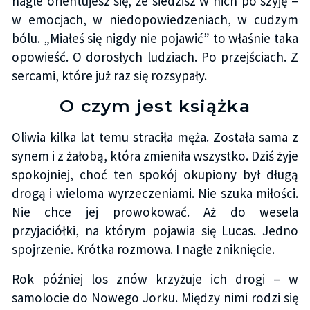
nagle orientujesz się, że siedzisz w nich po szyję –
w emocjach, w niedopowiedzeniach, w cudzym
bólu. „Miałeś się nigdy nie pojawić” to właśnie taka
opowieść. O dorosłych ludziach. Po przejściach. Z
sercami, które już raz się rozsypały.
O czym jest książka
Oliwia kilka lat temu straciła męża. Została sama z
synem i z żałobą, która zmieniła wszystko. Dziś żyje
spokojniej, choć ten spokój okupiony był długą
drogą i wieloma wyrzeczeniami. Nie szuka miłości.
Nie chce jej prowokować. Aż do wesela
przyjaciółki, na którym pojawia się Lucas. Jedno
spojrzenie. Krótka rozmowa. I nagłe zniknięcie.
Rok później los znów krzyżuje ich drogi – w
samolocie do Nowego Jorku. Między nimi rodzi się