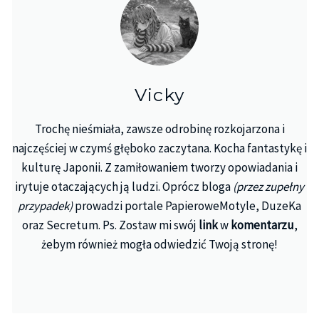
Vicky
Trochę nieśmiała, zawsze odrobinę rozkojarzona i
najczęściej w czymś głęboko zaczytana. Kocha fantastykę i
kulturę Japonii. Z zamiłowaniem tworzy opowiadania i
irytuje otaczających ją ludzi. Oprócz bloga
(przez zupełny
przypadek)
prowadzi portale PapieroweMotyle, DuzeKa
oraz Secretum. Ps. Zostaw mi swój
link
w
komentarzu
,
żebym również mogła odwiedzić Twoją stronę!