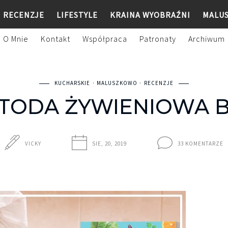
RECENZJE
LIFESTYLE
KRAINA WYOBRAŹNI
MALU
O Mnie
Kontakt
Współpraca
Patronaty
Archiwum
KUCHARSKIE
MALUSZKOWO
RECENZJE
TODA ŻYWIENIOWA 
VICKY
SIE, 20, 2019
33 KOMENTARZE