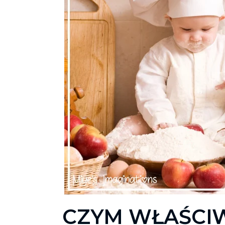
CZYM WŁAŚCIW