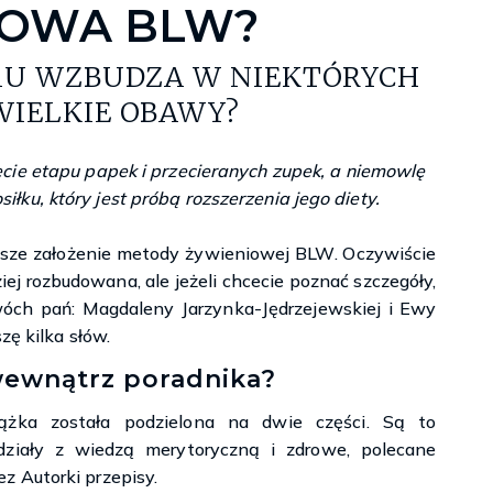
IOWA BLW?
MU WZBUDZA W NIEKTÓRYCH
WIELKIE OBAWY?
ęcie etapu papek i przecieranych zupek, a niemowlę
łku, który jest próbą rozszerzenia jego diety.
jsze założenie metody żywieniowej BLW. Oczywiście
ej rozbudowana, ale jeżeli chcecie poznać szczegóły,
óch pań: Magdaleny Jarzynka-Jędrzejewskiej i Ewy
zę kilka słów.
wewnątrz poradnika?
iążka została podzielona na dwie części. Są to
działy z wiedzą merytoryczną i zdrowe, polecane
ez Autorki przepisy.