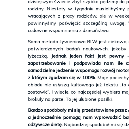
dzisiejszym świecie zbyt szybko pędzimy do 
rodziny. Niestety w tygodniu musielibyśmy p
wracających z pracy rodziców, ale w weeke
powinnyśmy poświęcić szczególną uwagę. 
cudowne wspomnienia z dzieciństwa.
Sama metoda żywieniowa BLW jest ciekawa, ale
potwierdzonych badań naukowych, jakoby 
łyżeczką.
Jednak jeden fakt jest pewny 
zapotrzebowanie i podpowiada nam, ile c
samodzielne jedzenie wspomaga rozwój motorycz
z którym zgadzam się w 100%.
Moje pociechy 
obiadu nie usłyszą kultowego już tekstu „to
zostawić”. I wiecie, co najczęściej wybiera m
brokuły na parze. To jej ulubione posiłki.
Bardzo spodobały mi się przedstawione przez A
a jednocześnie pomogą nam wprowadzić bar
odżywcze dietę.
Najbardziej spodobał mi się dz