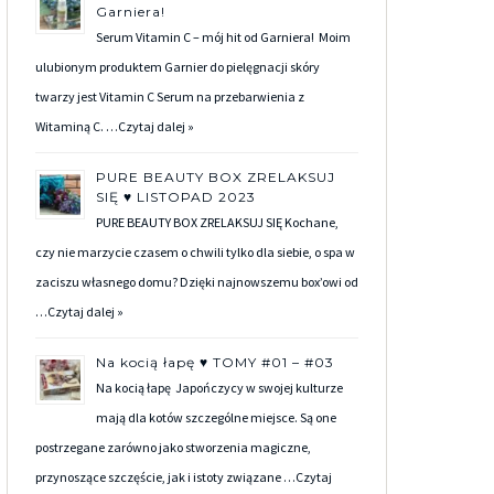
Garniera!
Serum Vitamin C – mój hit od Garniera! Moim
ulubionym produktem Garnier do pielęgnacji skóry
twarzy jest Vitamin C Serum na przebarwienia z
Witaminą C. …
Czytaj dalej »
PURE BEAUTY BOX ZRELAKSUJ
SIĘ ♥ LISTOPAD 2023
PURE BEAUTY BOX ZRELAKSUJ SIĘ Kochane,
czy nie marzycie czasem o chwili tylko dla siebie, o spa w
zaciszu własnego domu? Dzięki najnowszemu box’owi od
…
Czytaj dalej »
Na kocią łapę ♥ TOMY #01 – #03
Na kocią łapę Japończycy w swojej kulturze
mają dla kotów szczególne miejsce. Są one
postrzegane zarówno jako stworzenia magiczne,
przynoszące szczęście, jak i istoty związane …
Czytaj