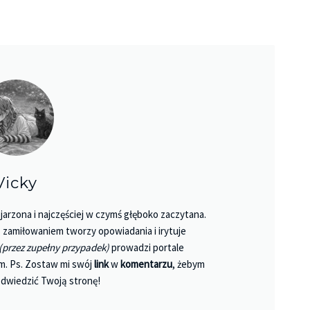
Vicky
jarzona i najczęściej w czymś głęboko zaczytana.
 Z zamiłowaniem tworzy opowiadania i irytuje
(przez zupełny przypadek)
prowadzi portale
m. Ps. Zostaw mi swój
link
w
komentarzu
, żebym
dwiedzić Twoją stronę!