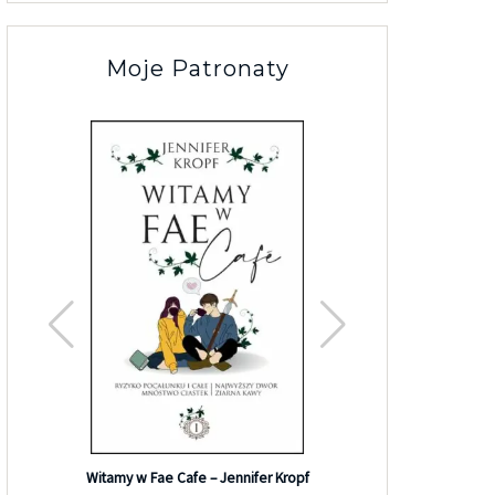
Moje Patronaty
Efekt G
Witamy w Fae Cafe – Jennifer Kropf