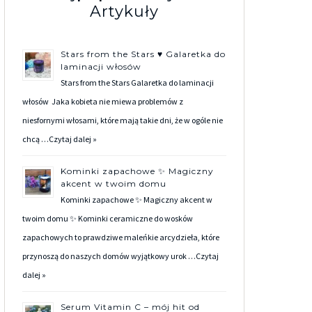
Artykuły
Stars from the Stars ♥ Galaretka do
laminacji włosów
Stars from the Stars Galaretka do laminacji
włosów Jaka kobieta nie miewa problemów z
niesfornymi włosami, które mają takie dni, że w ogóle nie
chcą …
Czytaj dalej »
Kominki zapachowe ✨ Magiczny
akcent w twoim domu
Kominki zapachowe ✨ Magiczny akcent w
twoim domu ✨ Kominki ceramiczne do wosków
zapachowych to prawdziwe maleńkie arcydzieła, które
przynoszą do naszych domów wyjątkowy urok …
Czytaj
dalej »
Serum Vitamin C – mój hit od