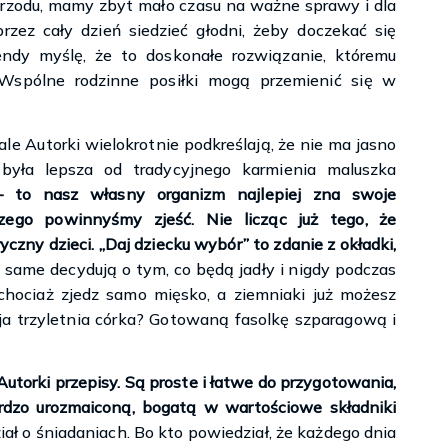
przodu, mamy zbyt mało czasu na ważne sprawy i dla
rzez cały dzień siedzieć głodni, żeby doczekać się
ndy myślę, że to doskonałe rozwiązanie, któremu
Wspólne rodzinne posiłki mogą przemienić się w
 Autorki wielokrotnie podkreślają, że nie ma jasno
była lepsza od tradycyjnego karmienia maluszka
– to nasz własny organizm najlepiej zna swoje
zego powinnyśmy zjeść. Nie licząc już tego, że
ny dzieci. „Daj dziecku wybór” to zdanie z okładki,
same decydują o tym, co będą jadły i nigdy podczas
 chociaż zjedz samo mięsko, a ziemniaki już możesz
oja trzyletnia córka? Gotowaną fasolkę szparagową i
utorki przepisy. Są proste i łatwe do przygotowania,
dzo urozmaiconą, bogatą w wartościowe składniki
iał o śniadaniach. Bo kto powiedział, że każdego dnia