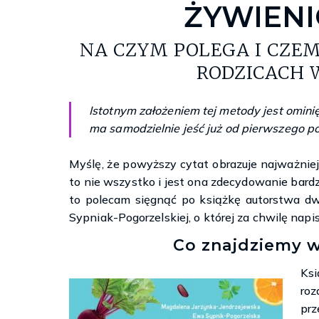
ŻYWIEN
NA CZYM POLEGA I CZE
RODZICACH 
Istotnym założeniem tej metody jest omini
ma samodzielnie jeść już od pierwszego posi
Myślę, że powyższy cytat obrazuje najważnie
to nie wszystko i jest ona zdecydowanie bardzi
to polecam sięgnąć po książkę autorstwa dw
Sypniak-Pogorzelskiej, o której za chwilę napis
Co znajdziemy 
Ks
roz
prz