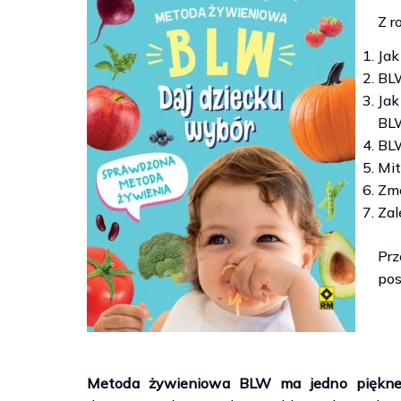
Z r
Jak
BLW
Ja
BL
BL
Mit
Zmo
Za
Pr
pos
Metoda żywieniowa BLW ma jedno piękne za