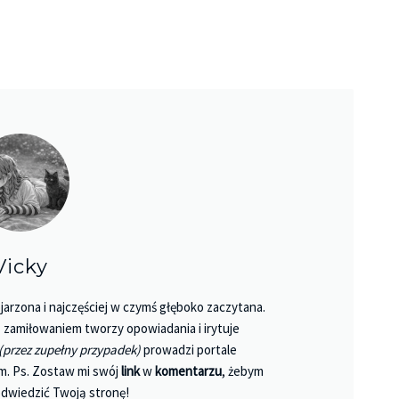
Vicky
jarzona i najczęściej w czymś głęboko zaczytana.
 Z zamiłowaniem tworzy opowiadania i irytuje
(przez zupełny przypadek)
prowadzi portale
Księgarnie i kościopył – Travis Baldree
m. Ps. Zostaw mi swój
link
w
komentarzu
, żebym
dwiedzić Twoją stronę!