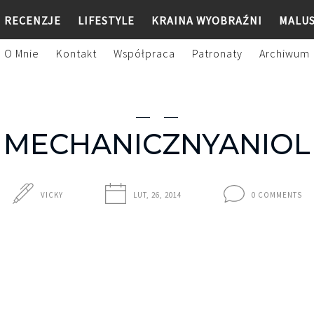
RECENZJE
LIFESTYLE
KRAINA WYOBRAŹNI
MALU
O Mnie
Kontakt
Współpraca
Patronaty
Archiwum
MECHANICZNYANIOL
VICKY
LUT, 26, 2014
0 COMMENTS