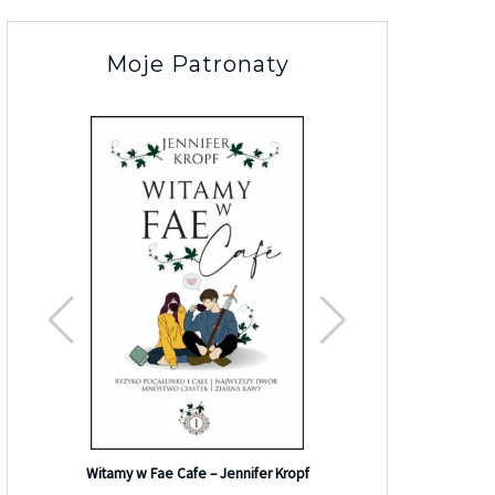
Moje Patronaty
Efekt G
Witamy w Fae Cafe – Jennifer Kropf