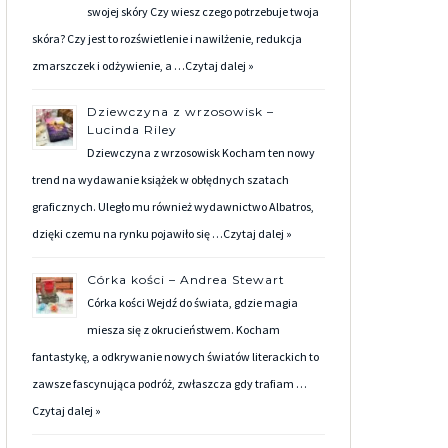
swojej skóry Czy wiesz czego potrzebuje twoja
skóra? Czy jest to rozświetlenie i nawilżenie, redukcja
zmarszczek i odżywienie, a …
Czytaj dalej »
Dziewczyna z wrzosowisk –
Lucinda Riley
Dziewczyna z wrzosowisk Kocham ten nowy
trend na wydawanie książek w obłędnych szatach
graficznych. Uległo mu również wydawnictwo Albatros,
dzięki czemu na rynku pojawiło się …
Czytaj dalej »
Córka kości – Andrea Stewart
Córka kości Wejdź do świata, gdzie magia
miesza się z okrucieństwem. Kocham
fantastykę, a odkrywanie nowych światów literackich to
zawsze fascynująca podróż, zwłaszcza gdy trafiam …
Czytaj dalej »