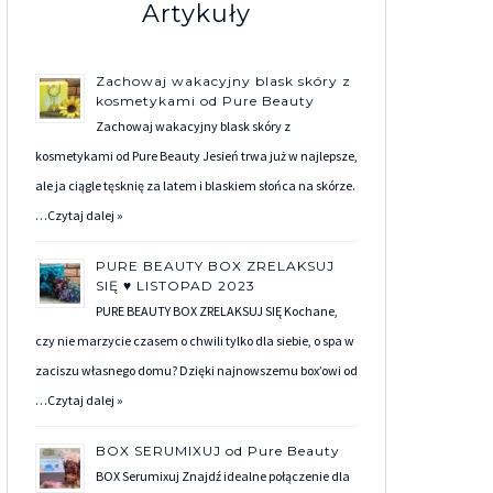
Artykuły
Zachowaj wakacyjny blask skóry z
kosmetykami od Pure Beauty
Zachowaj wakacyjny blask skóry z
kosmetykami od Pure Beauty Jesień trwa już w najlepsze,
ale ja ciągle tęsknię za latem i blaskiem słońca na skórze.
…
Czytaj dalej »
PURE BEAUTY BOX ZRELAKSUJ
SIĘ ♥ LISTOPAD 2023
PURE BEAUTY BOX ZRELAKSUJ SIĘ Kochane,
czy nie marzycie czasem o chwili tylko dla siebie, o spa w
zaciszu własnego domu? Dzięki najnowszemu box’owi od
…
Czytaj dalej »
BOX SERUMIXUJ od Pure Beauty
BOX Serumixuj Znajdź idealne połączenie dla