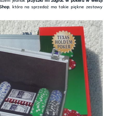
 razem jednak
przyszło mi zagrać w pokera w wersji
Shop
, która na sprzedaż ma takie piękne zestawy