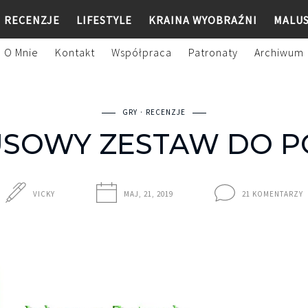
RECENZJE
LIFESTYLE
KRAINA WYOBRAŹNI
MALU
O Mnie
Kontakt
Współpraca
Patronaty
Archiwum
GRY
RECENZJE
USOWY ZESTAW DO P
VICKY
MAJ, 21, 2019
21 KOMENTARZY