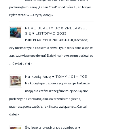
podsunęła mi serię „Fallen Crest” spod pióra Tijan Meyer.
Był to strzał w …
Czytaj dalej »
PURE BEAUTY BOX ZRELAKSUJ
SIĘ ♥ LISTOPAD 2023
PURE BEAUTY BOX ZRELAKSUJ SIĘ Kochane,
czy nie marzycie czasem o chwili tylko dla siebie, o spa w
zaciszu własnego domu? Dzięki najnowszemu box’owi od
…
Czytaj dalej »
Na kocią łapę ♥ TOMY #01 – #03
Na kocią łapę Japończycy w swojej kulturze
mają dla kotów szczególne miejsce. Są one
postrzegane zarówno jako stworzenia magiczne,
przynoszące szczęście, jak i istoty związane …
Czytaj
dalej »
Świece z wosku pszczelego ♦