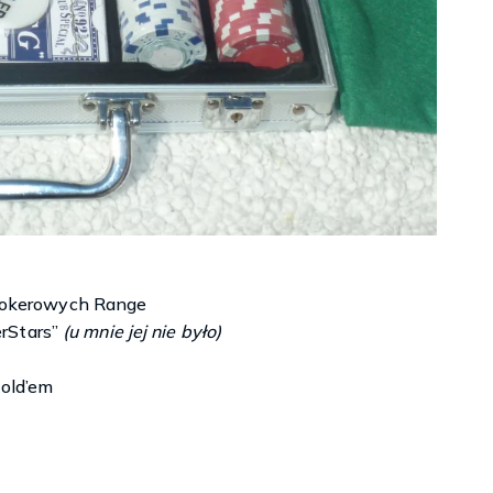
pokerowych Range
erStars”
(u mnie jej nie było)
old’em