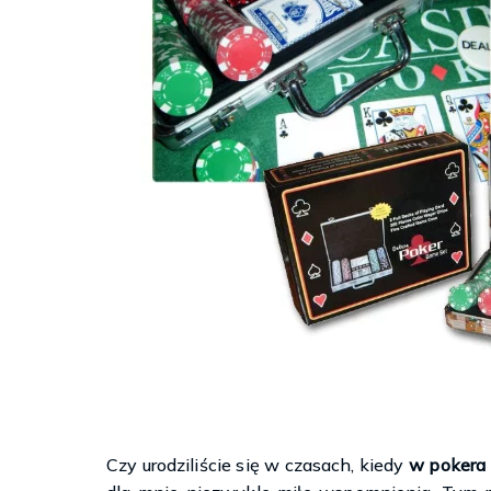
Księgarnie i
Czy urodziliście się w czasach, kiedy
w pokera z