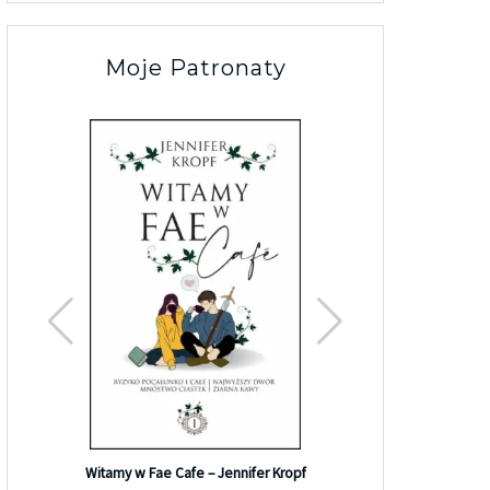
Moje Patronaty
Ten w
Efekt Grahama – Elle Kennedy