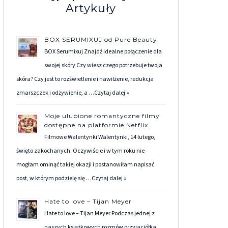
Artykuły
BOX SERUMIXUJ od Pure Beauty
BOX Serumixuj Znajdź idealne połączenie dla
swojej skóry Czy wiesz czego potrzebuje twoja
skóra? Czy jest to rozświetlenie i nawilżenie, redukcja
zmarszczek i odżywienie, a …
Czytaj dalej »
Moje ulubione romantyczne filmy
dostępne na platformie Netflix
Filmowe Walentynki Walentynki, 14 lutego,
święto zakochanych. Oczywiście i w tym roku nie
mogłam ominąć takiej okazji i postanowiłam napisać
post, w którym podzielę się …
Czytaj dalej »
Hate to love – Tijan Meyer
Hate to love – Tijan Meyer Podczas jednej z
naszych książkowych rozmów przyjaciółka