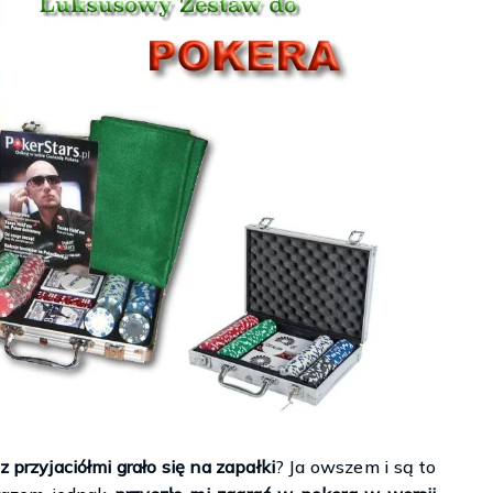
 kościopył – Travis Baldree
 przyjaciółmi grało się na zapałki
? Ja owszem i są to
Witamy w Fae Cafe – Jennifer Kropf