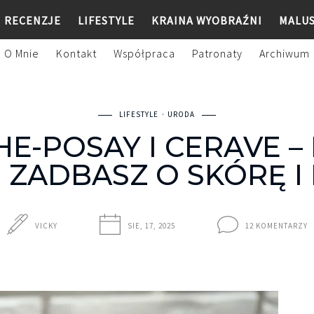
RECENZJE
LIFESTYLE
KRAINA WYOBRAŹNI
MALU
O Mnie
Kontakt
Współpraca
Patronaty
Archiwum
LIFESTYLE
URODA
E-POSAY I CERAVE –
 ZADBASZ O SKÓRĘ I
VICKY
SIE, 17, 2025
12 KOMENTARZY