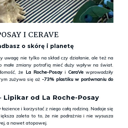
Księgarnie i kościopył – Travis Baldree
OSAY I CERAVE
adbasz o skórę i planetę
 uwagę nie tylko na skład czy działanie, ale też na
bo małe zmiany potrafią mieć duży wpływ na świat.
adomość, że
La Roche-Posay
i
CeraVe
wprowadziły
tórym zużywa się aż
-73% plastiku w porównaniu do
– Lipikar od La Roche-Posay
azience i korzystać z niego całą rodziną. Nadaje się
większa zaleta to to, że nie podrażnia i nie wysusza
wej, a nawet atopowej.