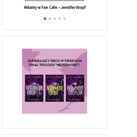
Efekt G
Witamy w Fae Cafe – Jennifer Kropf