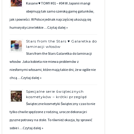
Kasane ♥ TOMY #01 – #04 W Japonii mangi
obejmują tak samo szeroką gamę gatunków,
jak i powieści. W Polsce jednak najczęściej ukazują się
humorystyczne lekkie …
Czytaj dalej »
Stars from the Stars ♥ Galaretka do
laminacji włosów
Stars from the Stars Galaretka do laminacji
włosów Jaka kobieta nie miewa problemów z
niesfornymi włosami, które mają takie dni, że w ogóle nie
chcą …
Czytaj dalej »
Specjalne serie świątecznych
kosmetyków – krótki przegląd
Świąteczne kosmetyki Świąteczny czas to nie
tylko chwile spędzone z rodziną, urocze dekoracje i
pyszne potrawy na stole. To również okazja, by sprawić
sobie i …
Czytaj dalej »