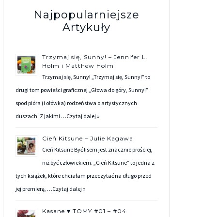
Najpopularniejsze
Artykuły
Trzymaj się, Sunny! – Jennifer L.
Holm i Matthew Holm
Trzymaj się, Sunny! „Trzymaj się, Sunny!” to
drugi tom powieści graficznej „Głowa do góry, Sunny!”
spod pióra (i ołówka) rodzeństwa o artystycznych
duszach. Z jakimi …
Czytaj dalej »
Cień Kitsune – Julie Kagawa
Cień Kitsune Być lisem jest znacznie prościej,
niż być człowiekiem. „Cień Kitsune” to jedna z
tych książek, które chciałam przeczytać na długo przed
jej premierą, …
Czytaj dalej »
Kasane ♥ TOMY #01 – #04