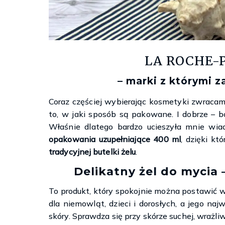
LA ROCHE-P
– marki z którymi z
Coraz częściej wybierając kosmetyki zwracamy
to, w jaki sposób są pakowane. I dobrze – 
Właśnie dlatego bardzo ucieszyła mnie wi
opakowania uzupełniające 400 ml
, dzięki k
tradycyjnej butelki żelu
.
Delikatny żel do mycia 
To produkt, który spokojnie można postawić w ł
dla niemowląt, dzieci i dorosłych, a jego naj
skóry. Sprawdza się przy skórze suchej, wrażli