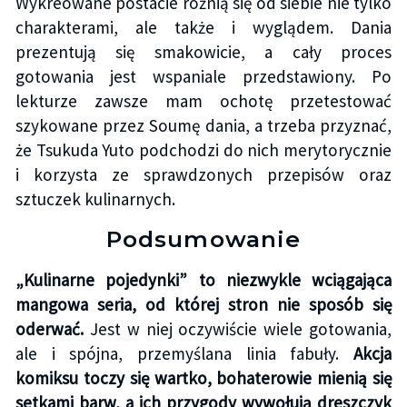
Wykreowane postacie różnią się od siebie nie tylko
charakterami, ale także i wyglądem. Dania
prezentują się smakowicie, a cały proces
gotowania jest wspaniale przedstawiony. Po
lekturze zawsze mam ochotę przetestować
szykowane przez Soumę dania, a trzeba przyznać,
że Tsukuda Yuto podchodzi do nich merytorycznie
i korzysta ze sprawdzonych przepisów oraz
sztuczek kulinarnych.
Podsumowanie
„Kulinarne pojedynki” to niezwykle wciągająca
mangowa seria, od której stron nie sposób się
oderwać.
Jest w niej oczywiście wiele gotowania,
ale i spójna, przemyślana linia fabuły.
Akcja
komiksu toczy się wartko, bohaterowie mienią się
setkami barw, a ich przygody wywołują dreszczyk