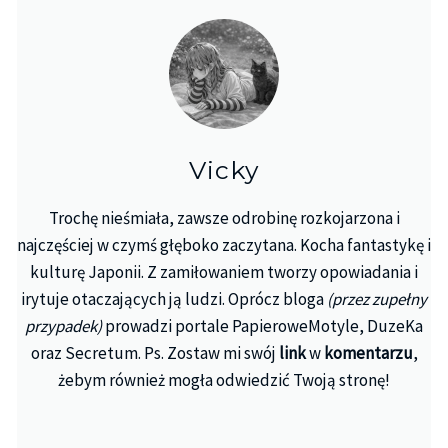
Vicky
Trochę nieśmiała, zawsze odrobinę rozkojarzona i
najczęściej w czymś głęboko zaczytana. Kocha fantastykę i
kulturę Japonii. Z zamiłowaniem tworzy opowiadania i
irytuje otaczających ją ludzi. Oprócz bloga
(przez zupełny
przypadek)
prowadzi portale PapieroweMotyle, DuzeKa
oraz Secretum. Ps. Zostaw mi swój
link
w
komentarzu
,
żebym również mogła odwiedzić Twoją stronę!