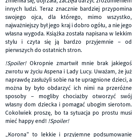
zmieniła się, dojrzała, zaczęła darzyć zrozumieniem
innych ludzi. Teraz znacznie bardziej przypomina
swojego ojca, dla którego, mimo wszystko,
najważniejszy był jego kraj i dobro ogółu, a nie jego
własna wygoda. Książka została napisana w lekkim
stylu i czyta się ją bardzo przyjemnie – od
pierwszych do ostatnich stron.
!Spoiler!
Okropnie zmartwił mnie brak jakiegoś
zwrotu w życiu Aspena i Lady Lucy. Uważam, że już
naprawdę zasłużyli sobie na te upragnione dzieci, a
można by było obdarzyć ich nimi na przeróżne
sposoby – mogliby chociażby otworzyć swój
własny dom dziecka i pomagać ubogim sierotom.
Cokolwiek proszę, bo ta sytuacja po prostu musi
mieć happy end!
!Spoiler!
„Korona” to lekkie i przyjemne podsumowanie