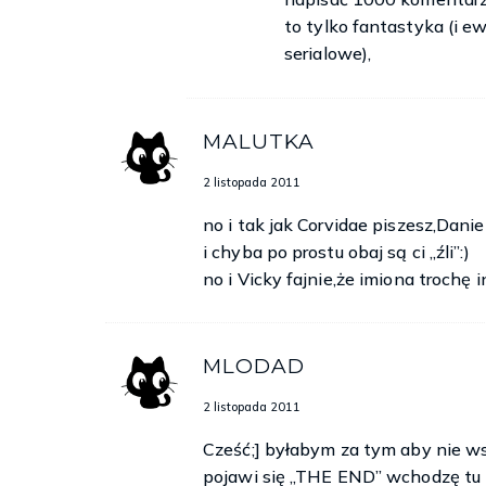
to tylko fantastyka (i ew
Przytaknął. Nie musiałam kończyć tego zda
serialowe),
osobą, która wiedziała o tym, że prześladują 
cenę, to właśnie ja muszę coś z tym zrobić. S
mu pomóc.
MALUTKA
~ ♪
2 listopada 2011
Ameryka! Nienawidziłam już nie tylko sam
no i tak jak Corvidae piszesz,Danie
miasteczko – Neskowin, w Oregonie, na pół
i chyba po prostu obaj są ci „źli”:)
ojcem właściwie nie było takie złe, ale ta sz
no i Vicky fajnie,że imiona trochę 
Zwłaszcza to, jak wyglądała sytuacja Dani
chłopak był moim najlepszym przyjacielem.
Rozmawialiśmy na Skype niemal każdego dnia,
MLODAD
odwiedzał w Polsce dziadków. Później wszystko
profesor chemii, dostał propozycję pracy w U
2 listopada 2011
zamieszkać, a ja, bez zastanowienia, podała
Cześć;] byłabym za tym aby nie w
Neskowin. Ostatni miesiąc wakacji był dla mnie
pojawi się „THE END” wchodzę tu i
chodziliśmy na lody, pizzę i do Starbucksa, 