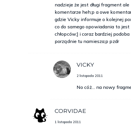
nadzieje że jest długi fragment al
jeszcze tylko bardziej się pogłębiła. Wszystk
komentarze heh;p a owe komentar
szkoły wtargnął brutalnie, z brudnymi bucioram
gdzie Vicky informuje o kolejnej po
– Maja, Maja – usłyszałam dziecięcy głos i pocz
co do samego opowiadania to jest
chłopców;] i coraz bardziej podoba
Spojrzałam z uśmiechem na pięciolatka, który 
porządnie tu namiesza;p pzdr
czuprynę.
– O co chodzi, Aron?
VICKY
– Musisz zobaczyć co zbudowaliśmy! – oznajmił
Wstałam i dałam się poprowadzić za rękę w st
2 listopada 2011
jasny promień słońca dzisiejszego dnia. Uw
No cóż… na nowy fragme
przedszkolu. Dzieci już zdążyły mnie pokochać,
została już tylko niewielka grupka, czekająca 
dzieci zaczęła się pomniejszać, aż w końcu zo
CORVIDAE
twarzy, pilnie studiował jakąś dziecięcą książ
kolorowanki, poukładałam wszystkie zabawki
1 listopada 2011
Aron, tak jak ja, jest półsierotą i z rodziców z