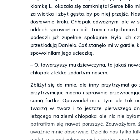
klamkę i… okazała się zamknięta! Serce biło mi
za wiotka i zbyt gęsta, by po niej przejść. Nas
dosłownie kroki. Chłopak odważnym, ale w 
oddech sprawiał mi ból. Tamci natychmiast z
podeszli już zupełnie spokojnie. Było ich c
prześladują Daniela. Coś stanęło mi w gardle, 
spowolniłam jego ucieczkę.
– O, towarzyszy mu dziewczyna, to jakaś nowoś
chłopak z lekko zadartym nosem.
Zbliżył się do mnie, ale inny przytrzymał go 
przytrzymując mocno i sprawnie przewracając
samą furtkę. Opowiadał mi o tym, ale tak n
twarzą w twarz i to jeszcze pierwszego dn
leżącego na ziemi chłopaka, ale nic nie była
potrafiłam się nawet poruszyć. Zauważyłam, że 
uważnie mnie obserwuje. Dzieliło nas tylko ki
wylot, a ja widziałam w nich chłodne zainteres