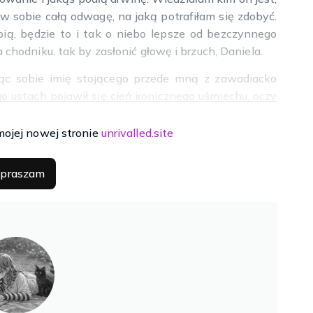
w sobie całą odwagę, na jaką potrafiłam się zdobyć.
bią, będzie to i tak o niebo lepsze od bezczynnego
a chodniku, tak by zasłonić głowę i brzuch, Daniela.
jąc sobie imię stojącego przede mną z zawadiacko
 ustach pojawił się cień ironicznego uśmiechu, oczy
 – poprosiłam.
mojej nowej stronie
unrivalled.site
a moimi plecami, przytrzymując mi ręce, tak, że nie
zbyt blisko! A co gorsza, był ode mnie znacznie
praszam
 do ucha.
to nie ma sensu, ale mimo wszystko, w dalszym ciągu
pły oddech na swojej szyi. Zdawałam sobie sprawę z
e byłam w stanie nawet się odsunąć. – Pocałuj mnie –