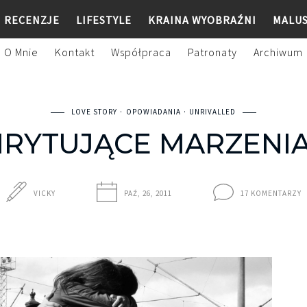
RECENZJE
LIFESTYLE
KRAINA WYOBRAŹNI
MALU
O Mnie
Kontakt
Współpraca
Patronaty
Archiwum
LOVE STORY
OPOWIADANIA
UNRIVALLED
IRYTUJĄCE MARZENI
VICKY
PAŹ, 26, 2011
17 KOMENTARZY