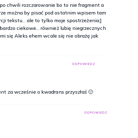
e po chwili rozczarowanie bo to nie fragment a
o było cudowne, jednak do czasu, gdyż pierwszy dzień
ze można by pisać pod ostatnim wpisem tam
i, w moje życie.
rcji tekstu… ale to tylko moje spostrzeżenia;]
ułam, że ktoś szarpie mnie za rękaw.
 bardzo ciekawe… również lubię niegrzecznych
 mi się Aleks ehem wcale się nie obrażę jak
wyrwał mnie z zadumy. Pogładziłam dłonią jego jasną
ODPOWIEDZ
 pełnym przejęcia głosem.
ronę budujących z klocków chłopców. To był jedyny,
ielbiałam swoją popołudniową pracę w parafialnym
nt za wcześnie o kwadrans przyszłaś 🙂
 a ja szczerze odwzajemniałam ich miłość. O tej porze
na ostatnich, spóźnialskich rodziców. Wkrótce liczba
stałam tylko ja i Aron. Chłopiec, z zaciętym wyrazem
ODPOWIEDZ
eczkę. Posprzątałam porozrzucane po stołach kredki i
, a potem usiadłam tuż obok niego. Wiedziałam, że
ostał mu tylko ojciec. Bałam się, że sprawię mu jeszcze