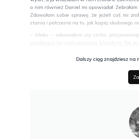
o nim również Daniel mi opowiadał. Zebrałam 
Zdawałam sobie sprawę, że jeżeli coś mi zro
stania i patrzenia na to, jak kopią skulonego n
– Aleks – odezwałam się cicho, przypomina
opadającą na czoło grzywką, blondyna. Na jego
spojrzały w niemym pytaniu. – Każ im przestać
Dalszy ciąg znajdziesz na 
Błyskawicznie znalazł się przy mnie. Stanął z
mogłam się wyrwać. Był blisko, stanowczo 
Za
silniejszy.
– Niby dlaczego? – wyszeptał mi bezpośrednio
– Proszę… – odpowiedziałam, wiedząc już, że 
próbując. – Zrobię co zechcesz…
– Taaak? – zamruczał, a ja poczułam jego cie
mrowienia na całym ciele. Puścił mnie, ale ni
zażądał chłodno, kompletnie mnie zaskakując.