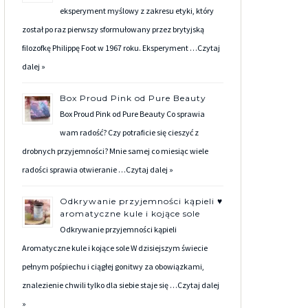
eksperyment myślowy z zakresu etyki, który
został po raz pierwszy sformułowany przez brytyjską
filozofkę Philippę Foot w 1967 roku. Eksperyment …
Czytaj
dalej »
Box Proud Pink od Pure Beauty
Box Proud Pink od Pure Beauty Co sprawia
wam radość? Czy potraficie się cieszyć z
drobnych przyjemności? Mnie samej co miesiąc wiele
radości sprawia otwieranie …
Czytaj dalej »
Odkrywanie przyjemności kąpieli ♥
aromatyczne kule i kojące sole
Odkrywanie przyjemności kąpieli
Aromatyczne kule i kojące sole W dzisiejszym świecie
pełnym pośpiechu i ciągłej gonitwy za obowiązkami,
znalezienie chwili tylko dla siebie staje się …
Czytaj dalej
»