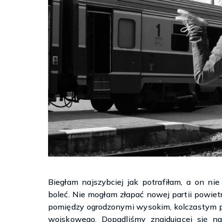
Biegłam najszybciej jak potrafiłam, a on ni
boleć. Nie mogłam złapać nowej partii powiet
pomiędzy ogrodzonymi wysokim, kolczastym p
wojskowego. Dopadliśmy znajdującej się na 