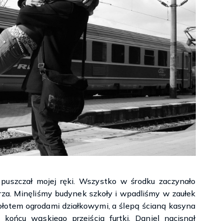
e puszczał mojej ręki. Wszystko w środku zaczynało
rza. Minęliśmy budynek szkoły i wpadliśmy w zaułek
łotem ogrodami działkowymi, a ślepą ścianą kasyna
Księgarnie i kościopył – Travis Baldree
końcu wąskiego przejścia furtki. Daniel nacisnął