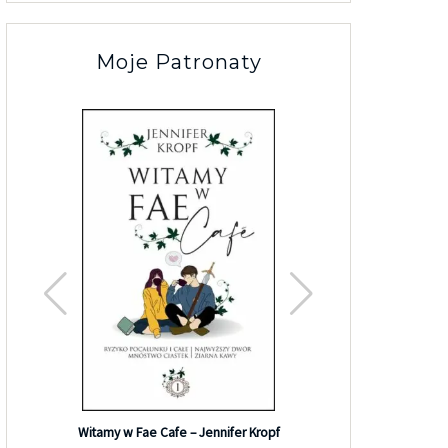
Moje Patronaty
Efekt G
Witamy w Fae Cafe – Jennifer Kropf