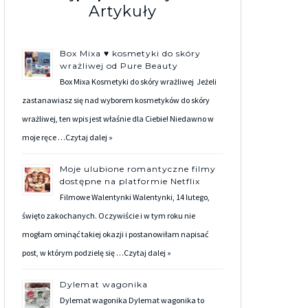
Artykuły
Box Mixa ♥ kosmetyki do skóry
wrażliwej od Pure Beauty
Box Mixa Kosmetyki do skóry wrażliwej Jeżeli
zastanawiasz się nad wyborem kosmetyków do skóry
wrażliwej, ten wpis jest właśnie dla Ciebie! Niedawno w
moje ręce …
Czytaj dalej »
Moje ulubione romantyczne filmy
dostępne na platformie Netflix
Filmowe Walentynki Walentynki, 14 lutego,
święto zakochanych. Oczywiście i w tym roku nie
mogłam ominąć takiej okazji i postanowiłam napisać
post, w którym podzielę się …
Czytaj dalej »
Dylemat wagonika
Dylemat wagonika Dylemat wagonika to