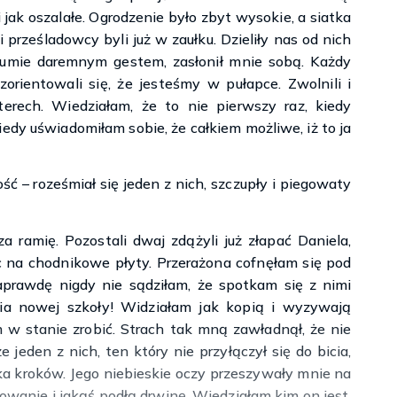
 jak oszalałe. Ogrodzenie było zbyt wysokie, a siatka
i prześladowcy byli już w zaułku. Dzieliły nas od nich
sumie daremnym gestem, zasłonił mnie sobą. Każdy
orientowali się, że jesteśmy w pułapce. Zwolnili i
zterech. Wiedziałam, że to nie pierwszy raz, kiedy
kiedy uświadomiłam sobie, że całkiem możliwe, iż to ja
ć – roześmiał się jeden z nich, szczupły i piegowaty
za ramię. Pozostali dwaj zdążyli już złapać Daniela,
 na chodnikowe płyty. Przerażona cofnęłam się pod
aprawdę nigdy nie sądziłam, że spotkam się z nimi
ia nowej szkoły! Widziałam jak kopią i wyzywają
m w stanie zrobić. Strach tak mną zawładnął, że nie
jeden z nich, ten który nie przyłączył się do bicia,
lka kroków. Jego niebieskie oczy przeszywały mnie na
owanie i jakąś podłą drwinę. Wiedziałam kim on jest,