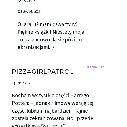
VICKY
22 listopada 2019
O, a ja już mam czwarty 🙂
Piękne książki! Niestety moja
córka zadowoliła się póki co
ekranizacjami. :/
ODPOWIEDZ
PIZZAGIRLPATROL
3 grudnia 2017
Kocham wszystkie części Harrego
Pottera – jednak filmową wersję tej
części lubiłam najbardziej – fajnie
została zekranizowana. No i przede
wszystkim – Syriusz! <3