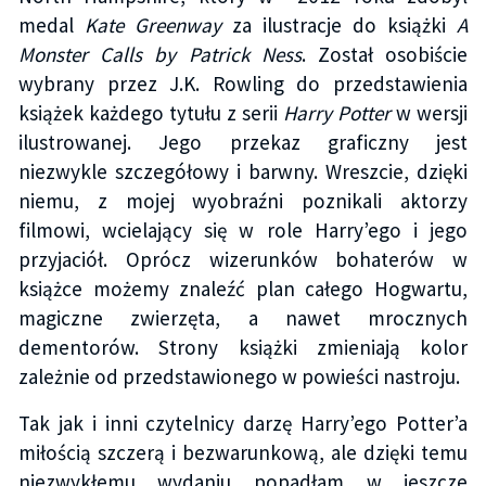
medal
Kate Greenway
za ilustracje do książki
A
Monster Calls by Patrick Ness
. Został osobiście
wybrany przez J.K. Rowling do przedstawienia
książek każdego tytułu z serii
Harry Potter
w wersji
ilustrowanej. Jego przekaz graficzny jest
niezwykle szczegółowy i barwny. Wreszcie, dzięki
niemu, z mojej wyobraźni poznikali aktorzy
filmowi, wcielający się w role Harry’ego i jego
przyjaciół. Oprócz wizerunków bohaterów w
książce możemy znaleźć plan całego Hogwartu,
magiczne zwierzęta, a nawet mrocznych
dementorów. Strony książki zmieniają kolor
zależnie od przedstawionego w powieści nastroju.
Tak jak i inni czytelnicy darzę Harry’ego Potter’a
miłością szczerą i bezwarunkową, ale dzięki temu
niezwykłemu wydaniu popadłam w jeszcze