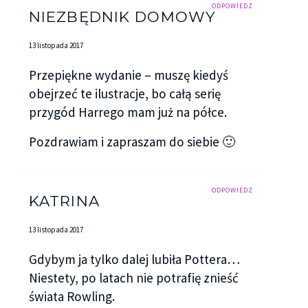
ODPOWIEDZ
NIEZBĘDNIK DOMOWY
13 listopada 2017
Przepiękne wydanie – muszę kiedyś
obejrzeć te ilustracje, bo całą serię
przygód Harrego mam już na półce.
Pozdrawiam i zapraszam do siebie 🙂
ODPOWIEDZ
KATRINA
13 listopada 2017
Gdybym ja tylko dalej lubiła Pottera…
Niestety, po latach nie potrafię znieść
świata Rowling.