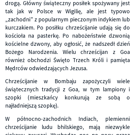
drogą. Główny świąteczny posiłek spożywany jest
tak jak w Polsce w Wigilię, ale jest typowo
„zachodni” z popularnym pieczonym indykiem lub
kurczakiem. Po posiłku chrześcijanie udają się do
kościoła na pasterkę. Po nabożeństwie dzwonią
kościelne dzwony, aby ogłosić, że nadszedł dzień
Bożego Narodzenia. Wielu chrześcijan z Goa
również obchodzi Święto Trzech Króli i pamięta
Mędrców odwiedzających Jezusa.
Chrześcijanie w Bombaju zapożyczyli wiele
świątecznych tradycji z Goa, w tym lampiony i
szopki (mieszkańcy konkurują ze sobą o
najładniejszą szopkę).
W północno-zachodnich Indiach, plemienni
chrześcijanie ludu bhilskiego, mają niezwykle
ciekawy zwyczaj. Wychodzą noc po nocy przez