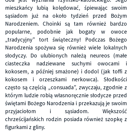
mieszkańcy lubią kolędować, śpiewając swoim
sąsiadom już na około tydzień przed Bożym
Narodzeniem. Choinki są tam również bardzo
popularne, podobnie jak bogaty w owoce
„tradycyjny” tort świąteczny! Podczas Bożego
Narodzenia spożywa się również wiele lokalnych
słodyczy. Do ulubionych należą neureos (małe
ciasteczka nadziewane suchymi owocami i
kokosem, a później smażone) i dodol (jak toffi z
kokosem i orzeszkami nerkowca). Słodkości
często są częścią „consuada”, zwyczaju, zgodnie z
którym ludzie robią własnoręcznie słodycze przed
świętami Bożego Narodzenia i przekazują je swoim
przyjaciołom i sąsiadom. Większość
chrześcijańskich rodzin posiada również szopkę z
figurkami z gliny.