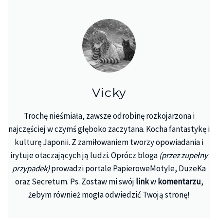
Vicky
Trochę nieśmiała, zawsze odrobinę rozkojarzona i
najczęściej w czymś głęboko zaczytana. Kocha fantastykę i
kulturę Japonii. Z zamiłowaniem tworzy opowiadania i
irytuje otaczających ją ludzi. Oprócz bloga
(przez zupełny
przypadek)
prowadzi portale PapieroweMotyle, DuzeKa
oraz Secretum. Ps. Zostaw mi swój
link
w
komentarzu
,
żebym również mogła odwiedzić Twoją stronę!