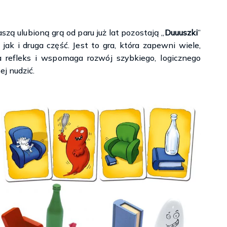
szą ulubioną grą od paru już lat pozostają „
Duuuszki
”
 jak i druga część. Jest to gra, która zapewni wiele,
a refleks i wspomaga rozwój szybkiego, logicznego
j nudzić.