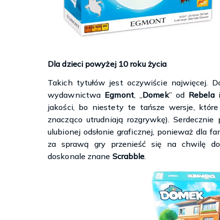
Dla dzieci powyżej 10 roku życia
Takich tytułów jest oczywiście najwięcej. D
wydawnictwa
Egmont
, „
Domek
” od
Rebela
i
jakości, bo niestety te tańsze wersje, któ
znacząco utrudniają rozgrywkę). Serdecznie
ulubionej odsłonie graficznej, ponieważ dla f
za sprawą gry przenieść się na chwilę do
doskonale znane
Scrabble
.