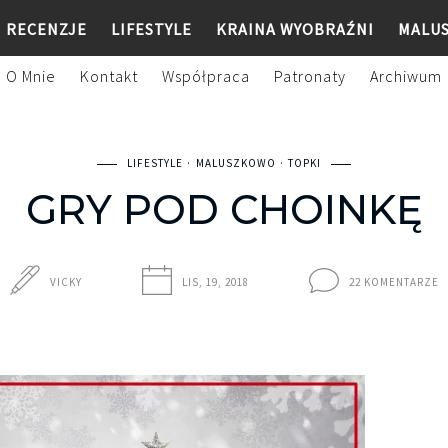
RECENZJE
LIFESTYLE
KRAINA WYOBRAŹNI
MALU
O Mnie
Kontakt
Współpraca
Patronaty
Archiwum
LIFESTYLE
MALUSZKOWO
TOPKI
GRY POD CHOINKĘ
VICKY
LIS, 19, 2018
22 KOMENTARZE