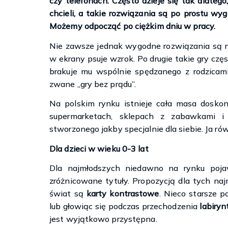
czy telefonach. Często dzieje się tak dlateg
chcieli, a takie rozwiązania są po prostu wy
Możemy odpocząć po ciężkim dniu w pracy.
Nie zawsze jednak wygodne rozwiązania są n
w ekrany psuje wzrok. Po drugie takie gry częs
brakuje mu wspólnie spędzanego z rodzicami
zwane „gry bez prądu”.
Na polskim rynku istnieje cała masa dosko
supermarketach, sklepach z zabawkami i 
stworzonego jakby specjalnie dla siebie. Ja r
Dla dzieci w wieku 0-3 lat
Dla najmłodszych niedawno na rynku pojaw
zróżnicowane tytuły. Propozycją dla tych naj
świat są
karty kontrastowe
. Nieco starsze 
lub głowiąc się podczas przechodzenia
labiry
jest wyjątkowo przystępna.