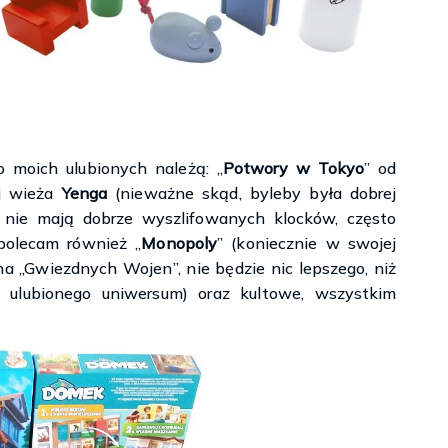
o moich ulubionych należą: „
Potwory w Tokyo
” od
 wieża
Yenga
(nieważne skąd, byleby była dobrej
re nie mają dobrze wyszlifowanych klocków, często
 polecam również „
Monopoly
” (koniecznie w swojej
ana „Gwiezdnych Wojen”, nie będzie nic lepszego, niż
 ulubionego uniwersum) oraz kultowe, wszystkim