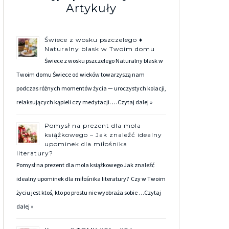
Artykuły
Świece z wosku pszczelego ♦
Naturalny blask w Twoim domu
Świece z wosku pszczelego Naturalny blask w
Twoim domu Świece od wieków towarzyszą nam
podczas różnych momentów życia — uroczystych kolacji,
relaksujących kąpieli czy medytacji. …
Czytaj dalej »
Pomysł na prezent dla mola
książkowego – Jak znaleźć idealny
upominek dla miłośnika
literatury?
Pomysł na prezent dla mola książkowego Jak znaleźć
idealny upominek dla miłośnika literatury? Czy w Twoim
życiu jest ktoś, kto po prostu nie wyobraża sobie …
Czytaj
dalej »