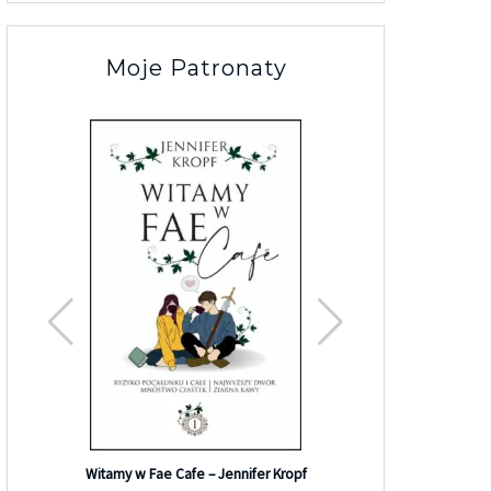
Moje Patronaty
Efekt G
Witamy w Fae Cafe – Jennifer Kropf