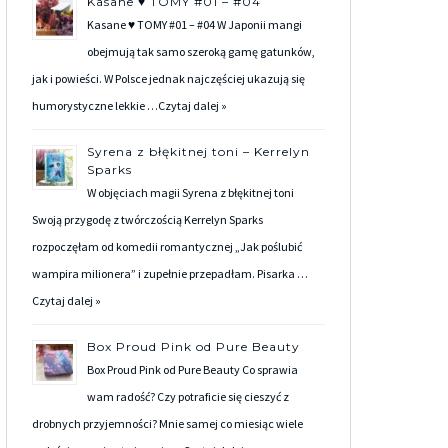
Kasane ♥ TOMY #01 – #04
Kasane ♥ TOMY #01 – #04 W Japonii mangi
obejmują tak samo szeroką gamę gatunków,
jak i powieści. W Polsce jednak najczęściej ukazują się
humorystyczne lekkie …
Czytaj dalej »
Syrena z błękitnej toni – Kerrelyn
Sparks
W objęciach magii Syrena z błękitnej toni
Swoją przygodę z twórczością Kerrelyn Sparks
rozpoczęłam od komedii romantycznej „Jak poślubić
wampira milionera” i zupełnie przepadłam. Pisarka …
Czytaj dalej »
Box Proud Pink od Pure Beauty
Box Proud Pink od Pure Beauty Co sprawia
wam radość? Czy potraficie się cieszyć z
drobnych przyjemności? Mnie samej co miesiąc wiele