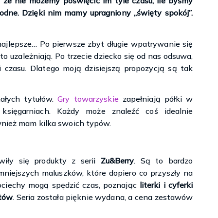
o, że nie możemy poświęcić im tyle czasu, ile byśmy
godne. Dzięki nim mamy upragniony „święty spokój”.
ajlepsze… Po pierwsze zbyt długie wpatrywanie się
to uzależniają. Po trzecie dziecko się od nas odsuwa,
 czasu. Dlatego moją dzisiejszą propozycją są tak
nałych tytułów.
Gry towarzyskie
zapełniają półki w
księgarniach. Każdy może znaleźć coś idealnie
ównież mam kilka swoich typów.
iły się produkty z serii
Zu&Berry
. Są to bardzo
mniejszych maluszków, które dopiero co przyszły na
pociechy mogą spędzić czas, poznając
literki i cyferki
ntów
. Seria została pięknie wydana, a cena zestawów