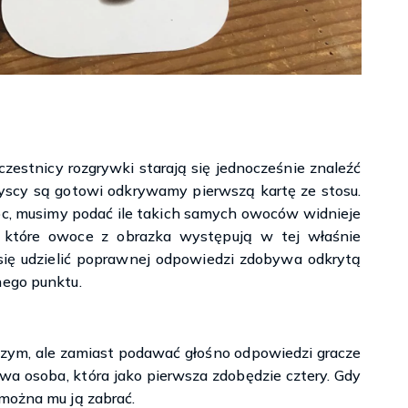
czestnicy rozgrywki starają się jednocześnie znaleźć
scy są gotowi odkrywamy pierwszą kartę ze stosu.
woc, musimy podać ile takich samych owoców widnieje
y które owoce z obrazka występują w tej właśnie
a się udzielić poprawnej odpowiedzi zdobywa odkrytą
nego punktu.
szym, ale zamiast podawać głośno odpowiedzi gracze
a osoba, która jako pierwsza zdobędzie cztery. Gdy
 można mu ją zabrać.