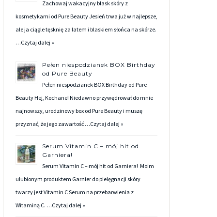
Zachowaj wakacyjny blask skóry z
kosmetykami od Pure Beauty Jesień trwa już w najlepsze,
ale ja ciągle tęsknię za latem i blaskiem słońca na skórze.
…
Czytaj dalej »
Pełen niespodzianek BOX Birthday
od Pure Beauty
Pełen niespodzianek BOX Birthday od Pure
Beauty Hej, Kochane! Niedawno przywędrował do mnie
najnowszy, urodzinowy box od Pure Beauty i muszę
przyznać, że jego zawartość …
Czytaj dalej »
Serum Vitamin C – mój hit od
Garniera!
Serum Vitamin C – mój hit od Garniera! Moim
ulubionym produktem Garnier do pielęgnacji skóry
twarzy jest Vitamin C Serum na przebarwienia z
Witaminą C. …
Czytaj dalej »