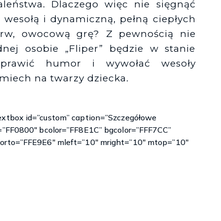
aleństwa. Dlaczego więc nie sięgnąć
 wesołą i dynamiczną, pełną ciepłych
rw, owocową grę? Z pewnością nie
dnej osobie „Fliper” będzie w stanie
oprawić humor i wywołać wesoły
miech na twarzy dziecka.
extbox id=”custom” caption=”Szczegółowe
r=”FF0800″ bcolor=”FF8E1C” bgcolor=”FFF7CC”
lorto=”FFE9E6″ mleft=”10″ mright=”10″ mtop=”10″