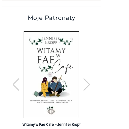
Moje Patronaty
Efekt G
Witamy w Fae Cafe – Jennifer Kropf