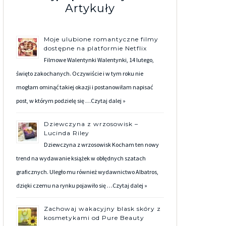
Artykuły
Moje ulubione romantyczne filmy
dostępne na platformie Netflix
Filmowe Walentynki Walentynki, 14 lutego,
święto zakochanych. Oczywiście i w tym roku nie
mogłam ominąć takiej okazji i postanowiłam napisać
post, w którym podzielę się …
Czytaj dalej »
Dziewczyna z wrzosowisk –
Lucinda Riley
Dziewczyna z wrzosowisk Kocham ten nowy
trend na wydawanie książek w obłędnych szatach
graficznych. Uległo mu również wydawnictwo Albatros,
dzięki czemu na rynku pojawiło się …
Czytaj dalej »
Zachowaj wakacyjny blask skóry z
kosmetykami od Pure Beauty