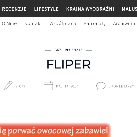
RECENZJE
LIFESTYLE
KRAINA WYOBRAŹNI
MALU
O Mnie
Kontakt
Współpraca
Patronaty
Archiwum
GRY
RECENZJE
FLIPER
VICKY
MAJ, 14, 2017
5 KOMENTARZY