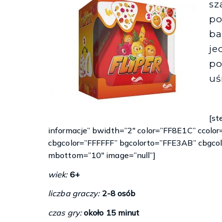
sz
po
ba
je
p
uś
[st
informacje” bwidth=”2″ color=”FF8E1C” ccolo
cbgcolor=”FFFFFF” bgcolorto=”FFE3AB” cbgco
mbottom=”10″ image=”null”]
wiek:
6+
liczba graczy:
2-8 osób
czas gry:
około 15 minut