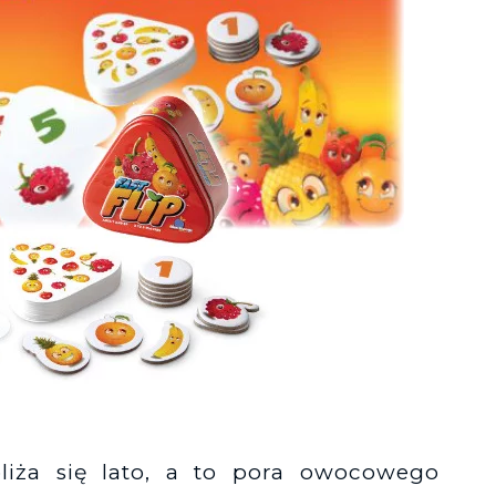
Księgarnie i kościopył – Travis Baldree
liża się lato, a to pora owocowego