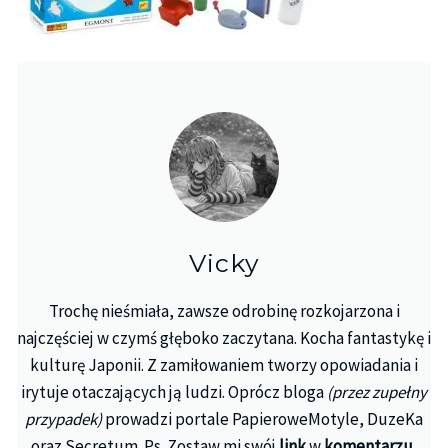
Vicky
Trochę nieśmiała, zawsze odrobinę rozkojarzona i
najczęściej w czymś głęboko zaczytana. Kocha fantastykę i
kulturę Japonii. Z zamiłowaniem tworzy opowiadania i
irytuje otaczających ją ludzi. Oprócz bloga
(przez zupełny
przypadek)
prowadzi portale PapieroweMotyle, DuzeKa
oraz Secretum. Ps. Zostaw mi swój
link
w
komentarzu
,