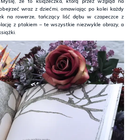
 Myślę, że to książeczka, którą przez wzgląd na
obejrzeć wraz z dziećmi, omawiając po kolei każdy
łek na rowerze, tańczący liść dębu w czapeczce z
olację z ptakiem – te wszystkie niezwykle obrazy, a
siążki.