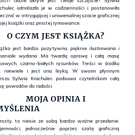
ości? Gdzie ukryte jest Twoje szczęście? Sylwia
chulec odnalazła je w codzienności i postanowiła
ecznić w intrygującej i uniwersalnej szacie graficznej
jej książki oraz prostej rymowance.
O CZYM JEST KSIĄŻKA?
ążka jest bardzo pozytywna, pięknie ilustrowana i
paniale wydana. Ma twardą oprawę i całą masę
kawych, czarno-białych rysunków. Treści w środku
st niewiele i jest ona liryką. W swoim płynnym
rszu Sylwia Krachulec podsuwa czytelnikom całą
ę powodów do radości.
MOJA OPINIA I
MYŚLENIA
rosty, to niesie ze sobą bardzo ważne przesłanie.
emności, jednocześnie poprzez szatę graficzną