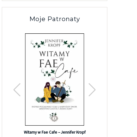
Moje Patronaty
Efekt G
Witamy w Fae Cafe – Jennifer Kropf