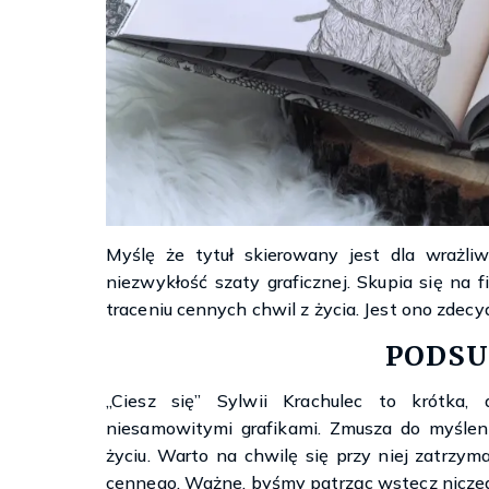
Myślę że tytuł skierowany jest dla wrażliw
niezwykłość szaty graficznej. Skupia się na fi
traceniu cennych chwil z życia. Jest ono zdecy
PODS
„Ciesz się” Sylwii Krachulec to krótka,
niesamowitymi grafikami. Zmusza do myśle
życiu. Warto na chwilę się przy niej zatrzy
cennego. Ważne, byśmy patrząc wstecz niczego