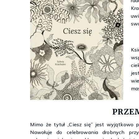
rad
Kra
uwi
swo
Ksi
ws
cie
je
wie
mas
PRZE
Mimo że tytuł „Ciesz się” jest wyjątkowo p
Nawołuje do celebrowania drobnych przyj