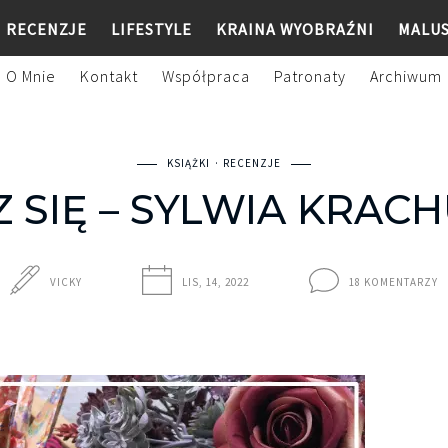
RECENZJE
LIFESTYLE
KRAINA WYOBRAŹNI
MALU
O Mnie
Kontakt
Współpraca
Patronaty
Archiwum
KSIĄŻKI
RECENZJE
Z SIĘ – SYLWIA KRAC
VICKY
LIS, 14, 2022
18 KOMENTARZY