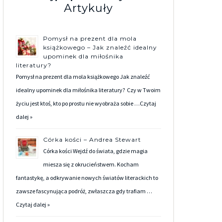
Artykuły
Pomysł na prezent dla mola
książkowego – Jak znaleźć idealny
upominek dla miłośnika
literatury?
Pomysł na prezent dla mola książkowego Jak znaleźć
idealny upominek dla miłośnika literatury? Czy w Twoim
życiu jest ktoś, kto po prostu nie wyobraża sobie …
Czytaj
dalej »
Córka kości – Andrea Stewart
Córka kości Wejdź do świata, gdzie magia
miesza się z okrucieństwem. Kocham
fantastykę, a odkrywanie nowych światów literackich to
zawsze fascynująca podróż, zwłaszcza gdy trafiam …
Czytaj dalej »