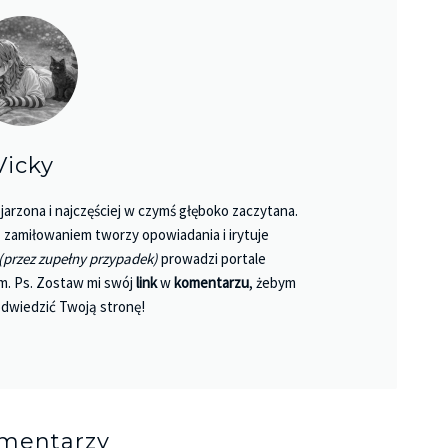
Vicky
jarzona i najczęściej w czymś głęboko zaczytana.
 Z zamiłowaniem tworzy opowiadania i irytuje
(przez zupełny przypadek)
prowadzi portale
m. Ps. Zostaw mi swój
link
w
komentarzu
, żebym
dwiedzić Twoją stronę!
omentarzy