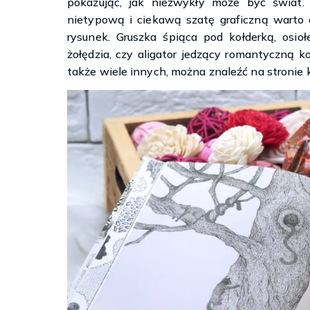
pokazując, jak niezwykły może być świat.
nietypową i ciekawą szatę graficzną warto 
rysunek. Gruszka śpiąca pod kołderką, osio
żołędzia, czy aligator jedzący romantyczną k
także wiele innych, można znaleźć na stronie k