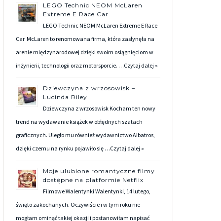
LEGO Technic NEOM McLaren
Extreme E Race Car
LEGO Technic NEOM McLaren Extreme E Race
Car McLaren to renomowana firma, która zasłynęła na
arenie międzynarodowej dzięki swoim osiągnięciom w
inżynierii, technologii oraz motorsporcie. …
Czytaj dalej »
Dziewczyna z wrzosowisk –
Lucinda Riley
Dziewczyna z wrzosowisk Kocham ten nowy
trend na wydawanie książek w obłędnych szatach
graficznych. Uległo mu również wydawnictwo Albatros,
dzięki czemu na rynku pojawiło się …
Czytaj dalej »
Moje ulubione romantyczne filmy
dostępne na platformie Netflix
Filmowe Walentynki Walentynki, 14 lutego,
święto zakochanych. Oczywiście i w tym roku nie
mogłam ominąć takiej okazji i postanowiłam napisać