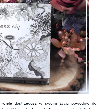
Księgarnie i kościopył – Travis Baldree
k wiele dostrzegasz w swoim życiu powodów do