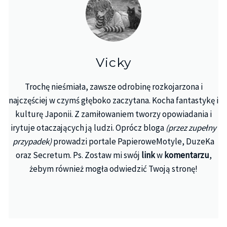
Vicky
Trochę nieśmiała, zawsze odrobinę rozkojarzona i
najczęściej w czymś głęboko zaczytana. Kocha fantastykę i
kulturę Japonii. Z zamiłowaniem tworzy opowiadania i
irytuje otaczających ją ludzi. Oprócz bloga
(przez zupełny
przypadek)
prowadzi portale PapieroweMotyle, DuzeKa
oraz Secretum. Ps. Zostaw mi swój
link
w
komentarzu
,
żebym również mogła odwiedzić Twoją stronę!