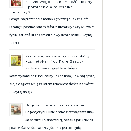
książkowego – Jak znaleźć idealny
upominek dla miłośnika
literatury?
Pomysł na prezent dla mola książkowego Jak znaleźć
idealny upominek dla miłośnika literatury? Czy w Twoim
życiu jest ktoś, kto po prostu nie wyobraża sobie …
Czytaj
dalej »
Zachowaj wakacyjny blask skóry z
kosmetykami od Pure Beauty
Zachowaj wakacyjny blask skóry z
kosmetykami od Pure Beauty Jesień trwa już w najlepsze,
ale ja ciągle tęsknię za latem i blaskiem słońca na skórze.
…
Czytaj dalej »
Bogobójczyni – Hannah Kaner
Bogobójczyni Lubicie młodzieżową fantastkę?
Ja bardzo! Trudno w niej jednak o jakikolwiek
powiew świeżości. Na szczęście nie jest to regułą.