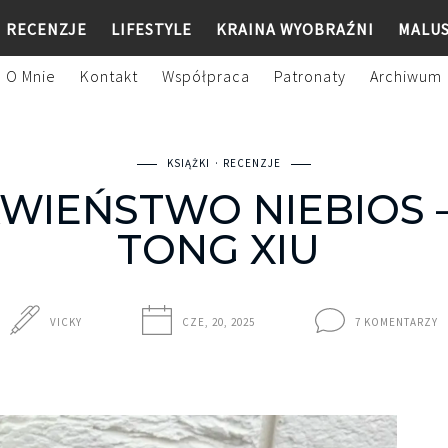
RECENZJE
LIFESTYLE
KRAINA WYOBRAŹNI
MALU
O Mnie
Kontakt
Współpraca
Patronaty
Archiwum
KSIĄŻKI
RECENZJE
WIEŃSTWO NIEBIOS –
TONG XIU
VICKY
CZE, 20, 2025
7 KOMENTARZY