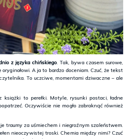
nio z języka chińskiego
. Tak, bywa czasem surowe,
e oryginałowi. A ja to bardzo doceniam. Czuć, że tekst
czytelnika. To uczciwe, momentami dziwaczne – ale
 książki to perełki. Motyle, rysunki postaci, ładne
 popatrzeć. Oczywiście nie mogło zabraknąć również
oje traumy za uśmiechem i niegroźnym szaleństwem.
pełen nieoczywistej troski. Chemia między nimi? Czuć