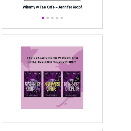
Efekt G
Witamy w Fae Cafe – Jennifer Kropf