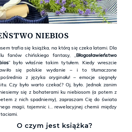
Księgarnie i kościopył – Travis Baldree
EŃSTWO NIEBIOS
sem trafia się książka, na którą się czeka latami. Dla
lu fanów chińskiego fantasy, „
Błogosławieństwo
bios
” było właśnie takim tytułem. Kiedy wreszcie
jawiło się polskie wydanie – i to tłumaczone
pośrednio z języka oryginału! – emocje sięgnęły
itu. Czy było warto czekać? Oj, było. Jednak zanim
iesiemy się z bohaterami ku niebiosom (a potem z
etem z nich spadniemy), zapraszam Cię do świata
nego magii, tajemnic i… rewelacyjnej chemii między
taciami.
O czym jest książka?