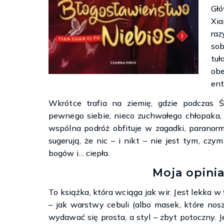
Gł
Xia
raz
sob
tu
ob
en
Wkrótce trafia na ziemię, gdzie podczas
pewnego siebie, nieco zuchwałego chłopaka,
wspólna podróż obfituje w zagadki, paranorm
sugerują, że nic – i nikt – nie jest tym, c
bogów i… ciepła.
Moja opinia
To książka, która wciąga jak wir. Jest lekka w
– jak warstwy cebuli (albo masek, które nos
wydawać się prosta, a styl – zbyt potoczny. J