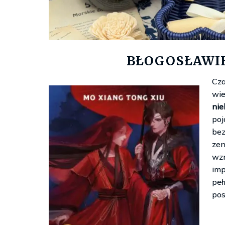
BŁOGOSŁAWI
Cza
wie
nie
po
bez
zen
wzn
imp
peł
pos