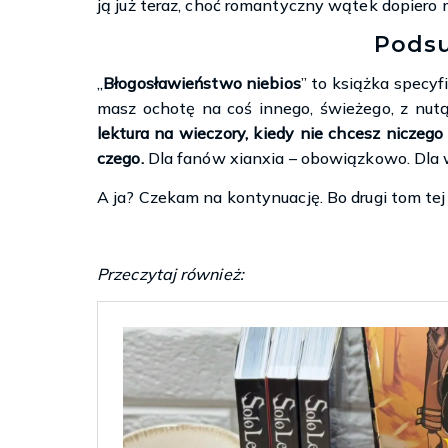
ją już teraz, choć romantyczny wątek dopiero 
Pods
„
Błogosławieństwo niebios
” to książka specyf
masz ochotę na coś innego, świeżego, z nutą 
lektura na wieczory, kiedy nie chcesz niczego
czego.
Dla fanów xianxia – obowiązkowo. Dla 
A ja? Czekam na kontynuację. Bo drugi tom tej h
Przeczytaj również: