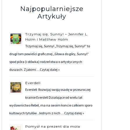
Najpopularniejsze
Artykuły
Trzymaj się, Sunny! – Jennifer L.
Holm i Matthew Holm
Trzymaj się, Sunny! „Trzymaj się, Sunny!” to
drugi tom powieści graficznej „Głowa do góry, Sunny!”
spod pióra (i ołówka) rodzeństwa o artystycznych
duszach. Z jakimi …
Czytaj dalej »
Everdell
Everdell Rozwijaj swoją osadę w przeuroczej
krainie Everdell Działające od wielu lat
wydawnictwo Rebel, ma na swoim koncie całkiem sporo
kultowych tytułów. Jednym z nich …
Czytaj dalej »
Pomysł na prezent dla mola