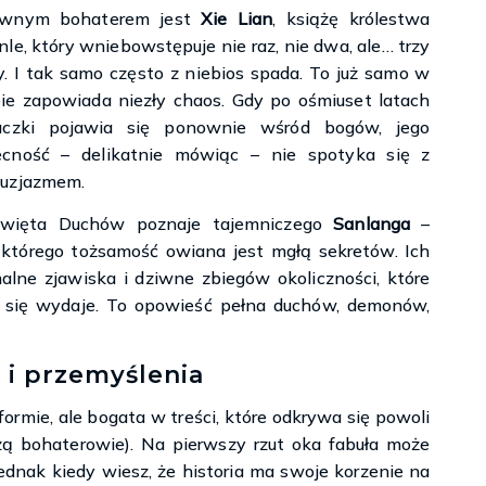
ównym bohaterem jest
Xie Lian
, książę królestwa
nle, który wniebowstępuje nie raz, nie dwa, ale… trzy
y. I tak samo często z niebios spada. To już samo w
ie zapowiada niezły chaos. Gdy po ośmiuset latach
łaczki pojawia się ponownie wśród bogów, jego
ecność – delikatnie mówiąc – nie spotyka się z
tuzjazmem.
 Święta Duchów poznaje tajemniczego
Sanlanga
–
 którego tożsamość owiana jest mgłą sekretów. Ich
alne zjawiska i dziwne zbiegów okoliczności, które
zym się wydaje. To opowieść pełna duchów, demonów,
 i przemyślenia
 formie, ale bogata w treści, które odkrywa się powoli
zą bohaterowie). Na pierwszy rzut oka fabuła może
ednak kiedy wiesz, że historia ma swoje korzenie na