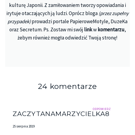
kulturę Japonii. Z zamiłowaniem tworzy opowiadania i
irytuje otaczających ją ludzi. Oprócz bloga
(przez zupełny
przypadek)
prowadzi portale PapieroweMotyle, DuzeKa
oraz Secretum. Ps. Zostaw mi swój
link
w
komentarzu
,
żebym również mogła odwiedzić Twoją stronę!
24 komentarze
ODPOWIEDZ
ZACZYTANAMARZYCIELKA8
25 sierpnia 2019