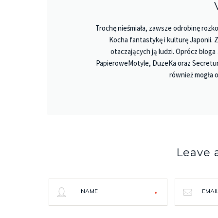
Trochę nieśmiała, zawsze odrobinę rozko
Kocha fantastykę i kulturę Japonii.
otaczających ją ludzi. Oprócz bloga
PapieroweMotyle, DuzeKa oraz Secretu
również mogła o
Leave
NAME
EMAI