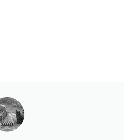
Księgarnie i kościopył – Travis Baldree