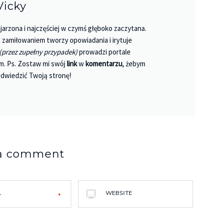
Vicky
jarzona i najczęściej w czymś głęboko zaczytana.
 Z zamiłowaniem tworzy opowiadania i irytuje
(przez zupełny przypadek)
prowadzi portale
m. Ps. Zostaw mi swój
link
w
komentarzu
, żebym
dwiedzić Twoją stronę!
 a comment
L
WEBSITE