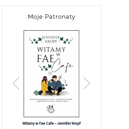
Moje Patronaty
Efekt G
Witamy w Fae Cafe – Jennifer Kropf