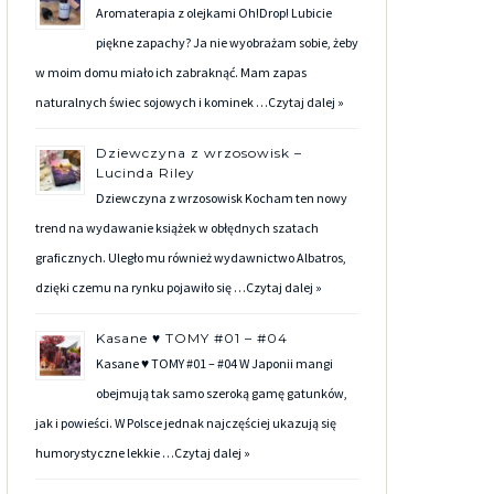
Aromaterapia z olejkami Oh!Drop! Lubicie
piękne zapachy? Ja nie wyobrażam sobie, żeby
w moim domu miało ich zabraknąć. Mam zapas
naturalnych świec sojowych i kominek …
Czytaj dalej »
Dziewczyna z wrzosowisk –
Lucinda Riley
Dziewczyna z wrzosowisk Kocham ten nowy
trend na wydawanie książek w obłędnych szatach
graficznych. Uległo mu również wydawnictwo Albatros,
dzięki czemu na rynku pojawiło się …
Czytaj dalej »
Kasane ♥ TOMY #01 – #04
Kasane ♥ TOMY #01 – #04 W Japonii mangi
obejmują tak samo szeroką gamę gatunków,
jak i powieści. W Polsce jednak najczęściej ukazują się
humorystyczne lekkie …
Czytaj dalej »