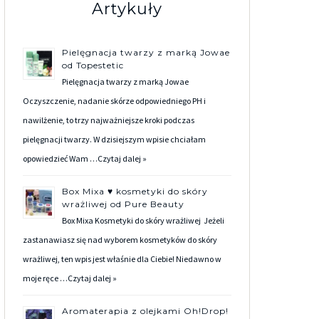
Artykuły
Pielęgnacja twarzy z marką Jowae
od Topestetic
Pielęgnacja twarzy z marką Jowae
Oczyszczenie, nadanie skórze odpowiedniego PH i
nawilżenie, to trzy najważniejsze kroki podczas
pielęgnacji twarzy. W dzisiejszym wpisie chciałam
opowiedzieć Wam …
Czytaj dalej »
Box Mixa ♥ kosmetyki do skóry
wrażliwej od Pure Beauty
Box Mixa Kosmetyki do skóry wrażliwej Jeżeli
zastanawiasz się nad wyborem kosmetyków do skóry
wrażliwej, ten wpis jest właśnie dla Ciebie! Niedawno w
moje ręce …
Czytaj dalej »
Aromaterapia z olejkami Oh!Drop!