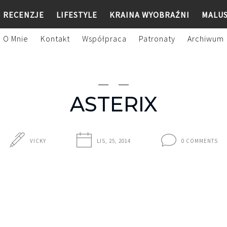
RECENZJE
LIFESTYLE
KRAINA WYOBRAŹNI
MALU
O Mnie
Kontakt
Współpraca
Patronaty
Archiwum
ASTERIX
VICKY
LIS, 25, 2014
0 COMMENTS