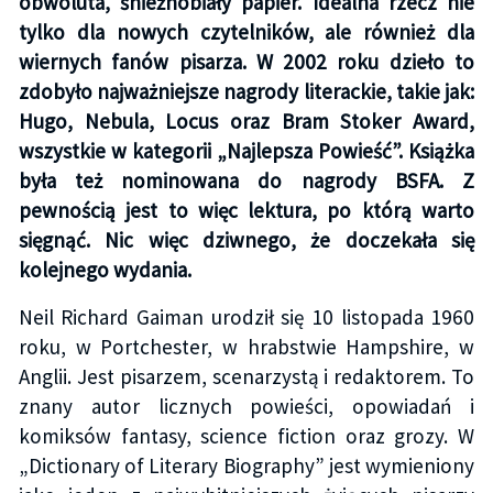
obwoluta, śnieżnobiały papier. Idealna rzecz nie
tylko dla nowych czytelników, ale również dla
wiernych fanów pisarza. W 2002 roku dzieło to
zdobyło najważniejsze nagrody literackie, takie jak:
Hugo, Nebula, Locus oraz Bram Stoker Award,
wszystkie w kategorii „Najlepsza Powieść”. Książka
była też nominowana do nagrody BSFA. Z
pewnością jest to więc lektura, po którą warto
sięgnąć. Nic więc dziwnego, że doczekała się
kolejnego wydania.
Neil Richard Gaiman urodził się 10 listopada 1960
roku, w Portchester, w hrabstwie Hampshire, w
Anglii. Jest pisarzem, scenarzystą i redaktorem. To
znany autor licznych powieści, opowiadań i
komiksów fantasy, science fiction oraz grozy. W
„Dictionary of Literary Biography” jest wymieniony