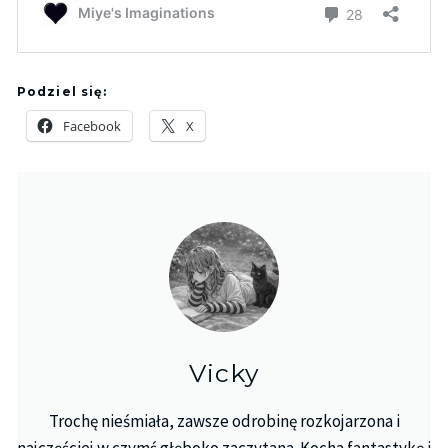
Podziel się:
Facebook
X
Vicky
Trochę nieśmiała, zawsze odrobinę rozkojarzona i
najczęściej w czymś głęboko zaczytana. Kocha fantastykę i