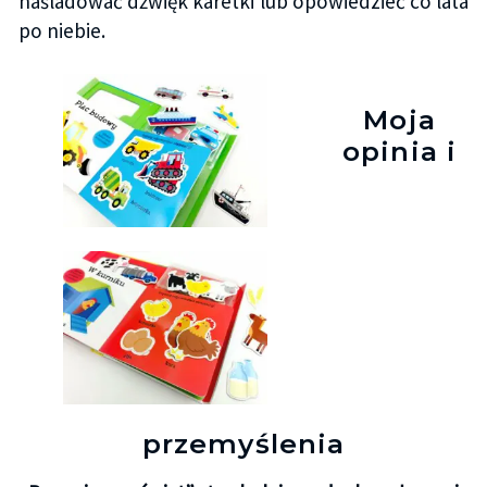
naśladować dźwięk karetki lub opowiedzieć co lata
po niebie.
Moja
opinia i
przemyślenia