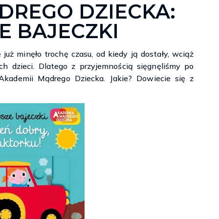
DREGO DZIECKA:
Księgarnie i kościopył – Travis Baldree
E BAJECZKI
już minęło trochę czasu, od kiedy ją dostały, wciąż
h dzieci. Dlatego z przyjemnością sięgnęliśmy po
” Akademii Mądrego Dziecka. Jakie? Dowiecie się z