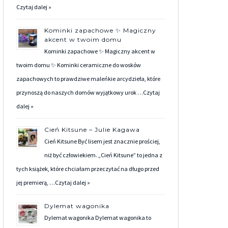
Czytaj dalej »
Kominki zapachowe ✨ Magiczny
akcent w twoim domu
Kominki zapachowe ✨ Magiczny akcent w
twoim domu ✨ Kominki ceramiczne do wosków
zapachowych to prawdziwe maleńkie arcydzieła, które
przynoszą do naszych domów wyjątkowy urok …
Czytaj
dalej »
Cień Kitsune – Julie Kagawa
Cień Kitsune Być lisem jest znacznie prościej,
niż być człowiekiem. „Cień Kitsune” to jedna z
tych książek, które chciałam przeczytać na długo przed
jej premierą, …
Czytaj dalej »
Dylemat wagonika
Dylemat wagonika Dylemat wagonika to