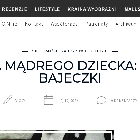
RECENZJE
LIFESTYLE
KRAINA WYOBRAŹNI
MALU
O Mnie
Kontakt
Współpraca
Patronaty
Archiwum
KIDS
KSIĄŻKI
MALUSZKOWO
RECENZJE
 MĄDREGO DZIECKA:
BAJECZKI
VICKY
LUT, 10, 2022
19 KOMENTARZY