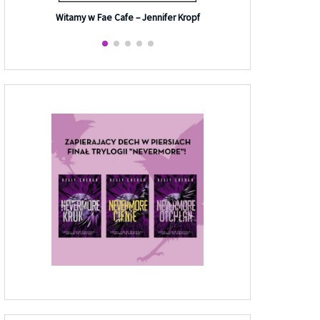
Efekt G
Witamy w Fae Cafe – Jennifer Kropf