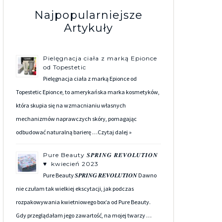
Najpopularniejsze
Artykuły
Pielęgnacja ciała z marką Epionce
od Topestetic
Pielęgnacja ciała z marką Epionce od
Topestetic Epionce, to amerykańska marka kosmetyków,
która skupia się na wzmacnianiu własnych
mechanizmów naprawczych skóry, pomagając
odbudować naturalną barierę …
Czytaj dalej »
Pure Beauty 𝑺𝑷𝑹𝑰𝑵𝑮 𝑹𝑬𝑽𝑶𝑳𝑼𝑻𝑰𝑶𝑵
♥ kwiecień 2023
Pure Beauty 𝑺𝑷𝑹𝑰𝑵𝑮 𝑹𝑬𝑽𝑶𝑳𝑼𝑻𝑰𝑶𝑵 Dawno
nie czułam tak wielkiej ekscytacji, jak podczas
rozpakowywania kwietniowego box’a od Pure Beauty.
Gdy przeglądałam jego zawartość, na mojej twarzy …