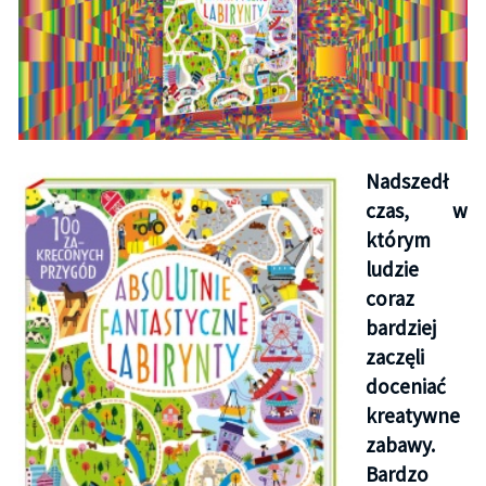
Nadszedł
czas, w
którym
ludzie
coraz
bardziej
zaczęli
doceniać
kreatywne
zabawy.
Bardzo