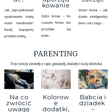
kowanie
Jak zaprojektować
Smart home – jak
OpEx Group – bo
opakowanie małej
działa inteligentny
czasem firmie też
marki handmade?
dom i od czego…
przydaje się
Kiedy kupujemy
małe…
produkt małej,…
PARENTING
Trzy rzeczy zostały z raju: gwiazdy, kwiaty i oczy dziecka.
Na co
Kolorow
Babcia i
zwrócić
e
dziadek
uwagę
dodatki,
–