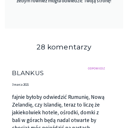
żebym również mogła odwiedzić Twoją stronę!
28 komentarzy
ODPOWIEDZ
BLANKUS
3 marca 2021
fajnie byłoby odwiedzić Rumunię, Nową
Zelandię, czy Islandię, teraz to liczę że
jakiekolwiek hotele, ośrodki, domki z
bali w górach będą nadal otwarte by
chociaż móc pojeździć na nartach