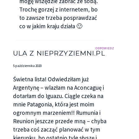
mogę wszędzie zabrać ze sobą.
Trochę gorzej z internetem, bo
to zawsze trzeba posprawdzać
co w jakim kraju działa 🙂
ODPOWIEDZ
ULA Z NIEPRZYZIEMNI.PL
5 października 2020
Świetna lista! Odwiedziłam już
Argentynę – wlazłam na Aconcaguę i
dotarłam do Iguazu. Ciągle czeka na
mnie Patagonia, która jest moim
ogromnym marzeniem!! Rumunia i
Reunion jeszcze przede mną – chyba
trzeba coś zacząć planować w tym
kierunku, bo ostatnio tyle słyszę i