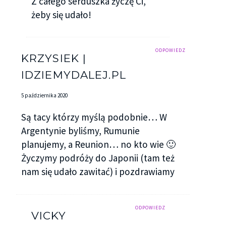
Z całego serduszka życzę Ci,
żeby się udało!
ODPOWIEDZ
KRZYSIEK |
IDZIEMYDALEJ.PL
5 października 2020
Są tacy którzy myślą podobnie… W
Argentynie byliśmy, Rumunie
planujemy, a Reunion… no kto wie 🙂
Życzymy podróży do Japonii (tam też
nam się udało zawitać) i pozdrawiamy
ODPOWIEDZ
VICKY