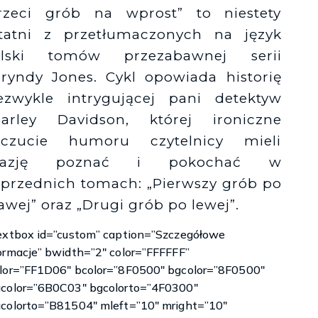
Księgarnie i kościopył – Travis Baldree
rzeci grób na wprost” to niestety
tatni z przetłumaczonych na język
olski tomów przezabawnej serii
ryndy Jones. Cykl opowiada historię
ezwykle intrygującej pani detektyw
arley Davidson, której ironiczne
oczucie humoru czytelnicy mieli
kazję poznać i pokochać w
przednich tomach: „Pierwszy grób po
awej” oraz „Drugi grób po lewej”.
extbox id=”custom” caption=”Szczegółowe
ormacje” bwidth=”2″ color=”FFFFFF”
lor=”FF1D06″ bcolor=”8F0500″ bgcolor=”8F0500″
color=”6B0C03″ bgcolorto=”4F0300″
colorto=”B81504″ mleft=”10″ mright=”10″