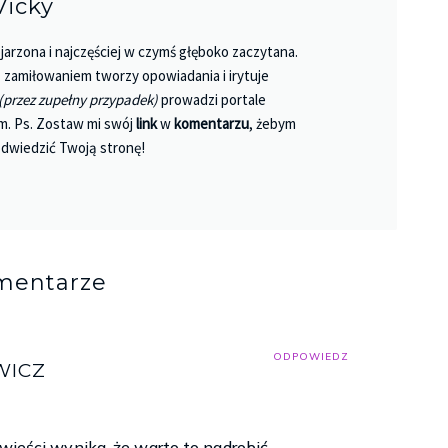
Vicky
jarzona i najczęściej w czymś głęboko zaczytana.
 Z zamiłowaniem tworzy opowiadania i irytuje
(przez zupełny przypadek)
prowadzi portale
m. Ps. Zostaw mi swój
link
w
komentarzu
, żebym
dwiedzić Twoją stronę!
mentarze
ODPOWIEDZ
WICZ
owieści wynika, że warto to nadrobić