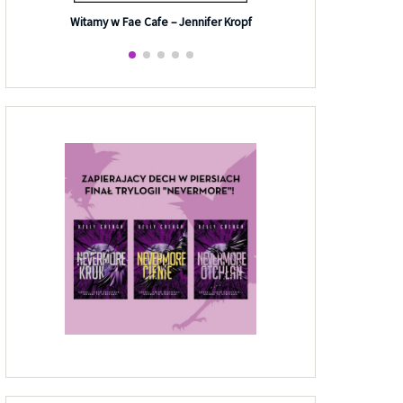
Efekt G
Witamy w Fae Cafe – Jennifer Kropf