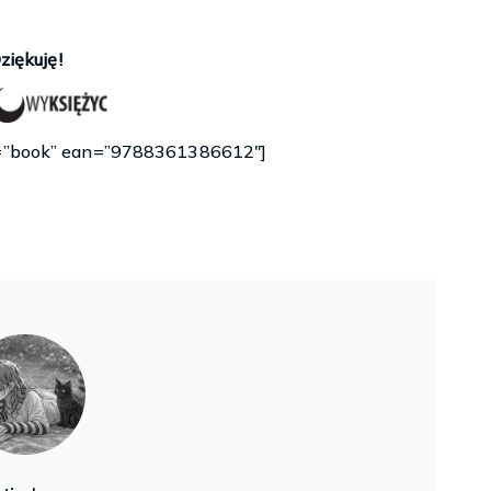
ziękuję!
y=”book” ean=”9788361386612″]