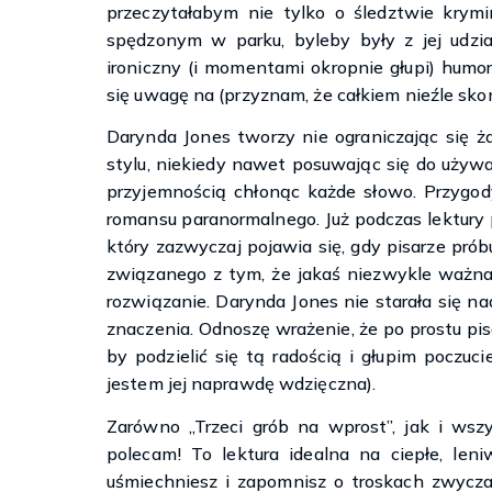
przeczytałabym nie tylko o śledztwie krym
spędzonym w parku, byleby były z jej udzia
ironiczny (i momentami okropnie głupi) humor
się uwagę na (przyznam, że całkiem nieźle sko
Darynda Jones tworzy nie ograniczając się ż
stylu, niekiedy nawet posuwając się do używan
przyjemnością chłonąc każde słowo. Przygod
romansu paranormalnego. Już podczas lektury 
który zazwyczaj pojawia się, gdy pisarze prób
związanego z tym, że jakaś niezwykle ważna
rozwiązanie. Darynda Jones nie starała się n
znaczenia. Odnoszę wrażenie, że po prostu pis
by podzielić się tą radością i głupim poczuc
jestem jej naprawdę wdzięczna).
Zarówno „Trzeci grób na wprost”, jak i wsz
polecam! To lektura idealna na ciepłe, leni
uśmiechniesz i zapomnisz o troskach zwyczaj