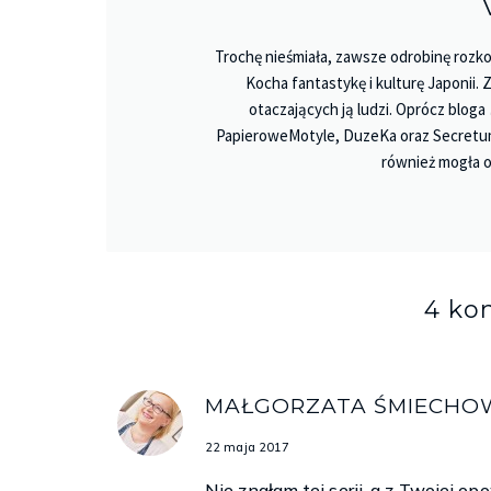
Trochę nieśmiała, zawsze odrobinę rozko
Kocha fantastykę i kulturę Japonii.
otaczających ją ludzi. Oprócz bloga
PapieroweMotyle, DuzeKa oraz Secretu
również mogła o
4 ko
MAŁGORZATA ŚMIECHO
22 maja 2017
Nie znałam tej serii, a z Twojej op