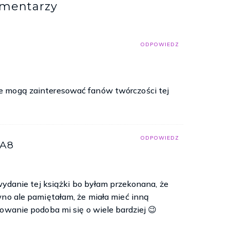
omentarzy
ODPOWIEDZ
e mogą zainteresować fanów twórczości tej
ODPOWIEDZ
A8
 wydanie tej książki bo byłam przekonana, że
wno ale pamiętałam, że miała mieć inną
owanie podoba mi się o wiele bardziej 😉