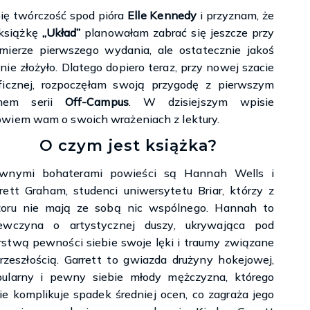
ię twórczość spod pióra
Elle Kennedy
i przyznam, że
książkę
„Układ”
planowałam zabrać się jeszcze przy
mierze pierwszego wydania, ale ostatecznie jakoś
 nie złożyło. Dlatego dopiero teraz, przy nowej szacie
ficznej, rozpoczęłam swoją przygodę z pierwszym
mem serii
Off-Campus
. W dzisiejszym wpisie
wiem wam o swoich wrażeniach z lektury.
O czym jest książka?
ównymi bohaterami powieści są Hannah Wells i
rett Graham, studenci uniwersytetu Briar, którzy z
zoru nie mają ze sobą nic wspólnego. Hannah to
iewczyna o artystycznej duszy, ukrywająca pod
stwą pewności siebie swoje lęki i traumy związane
rzeszłością. Garrett to gwiazda drużyny hokejowej,
ularny i pewny siebie młody mężczyzna, którego
ie komplikuje spadek średniej ocen, co zagraża jego