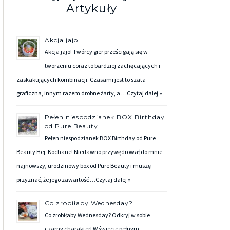
Artykuły
Akcja jajo!
Akcja jajo! Twórcy gier prześcigają się w
tworzeniu coraz to bardziej zachęcających i
zaskakujących kombinacji. Czasami jest to szata
graficzna, innym razem drobne żarty, a …
Czytaj dalej »
Pełen niespodzianek BOX Birthday
od Pure Beauty
Pełen niespodzianek BOX Birthday od Pure
Beauty Hej, Kochane! Niedawno przywędrował do mnie
najnowszy, urodzinowy box od Pure Beauty i muszę
przyznać, że jego zawartość …
Czytaj dalej »
Co zrobiłaby Wednesday?
Co zrobiłaby Wednesday? Odkryj w sobie
czarny charakter! W świecie pełnym