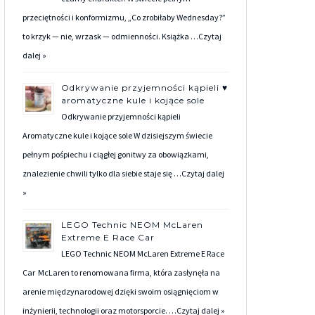
przeciętności i konformizmu, „Co zrobiłaby Wednesday?”
to krzyk — nie, wrzask — odmienności. Książka …
Czytaj
dalej »
Odkrywanie przyjemności kąpieli ♥
aromatyczne kule i kojące sole
Odkrywanie przyjemności kąpieli
Aromatyczne kule i kojące sole W dzisiejszym świecie
pełnym pośpiechu i ciągłej gonitwy za obowiązkami,
znalezienie chwili tylko dla siebie staje się …
Czytaj dalej
»
LEGO Technic NEOM McLaren
Extreme E Race Car
LEGO Technic NEOM McLaren Extreme E Race
Car McLaren to renomowana firma, która zasłynęła na
arenie międzynarodowej dzięki swoim osiągnięciom w
inżynierii, technologii oraz motorsporcie. …
Czytaj dalej »