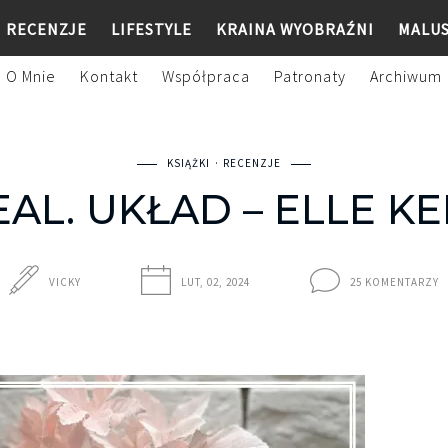
RECENZJE
LIFESTYLE
KRAINA WYOBRAŹNI
MALU
O Mnie
Kontakt
Współpraca
Patronaty
Archiwum
KSIĄŻKI
RECENZJE
EAL. UKŁAD – ELLE K
VICKY
LUT, 02, 2024
25 KOMENTARZY