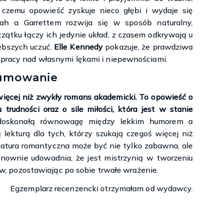
 czemu opowieść zyskuje nieco głębi i wydaje się
nah a Garrettem rozwija się w sposób naturalny,
ątku łączy ich jedynie układ, z czasem odkrywają u
ębszych uczuć.
Elle Kennedy
pokazuje, że prawdziwa
i pracy nad własnymi lękami i niepewnościami.
umowanie
więcej niż zwykły romans akademicki. To opowieść o
trudności oraz o sile miłości, która jest w stanie
doskonałą równowagę między lekkim humorem a
lekturą dla tych, którzy szukają czegoś więcej niż
teratura romantyczna może być nie tylko zabawna, ale
onownie udowadnia, że jest mistrzynią w tworzeniu
ików, pozostawiając po sobie trwałe wrażenie.
Egzemplarz recenzencki otrzymałam od wydawcy.