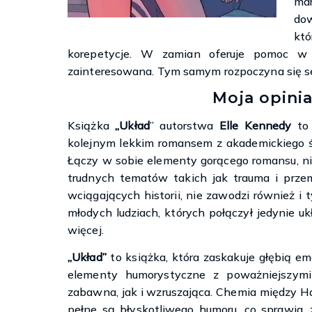
ma
dow
kt
korepetycje. W zamian oferuje pomoc w 
zainteresowana. Tym samym rozpoczyna się se
Moja opinia
Książka
„Układ
” autorstwa
Elle Kennedy
to 
kolejnym lekkim romansem z akademickiego ś
Łączy w sobie elementy gorącego romansu, n
trudnych tematów takich jak trauma i przem
wciągających historii, nie zawodzi również i
młodych ludziach, których połączył jedynie u
więcej.
„Układ”
to książka, która zaskakuje głębią em
elementy humorystyczne z poważniejszymi 
zabawna, jak i wzruszająca. Chemia między Han
pełne są błyskotliwego humoru, co sprawia, 