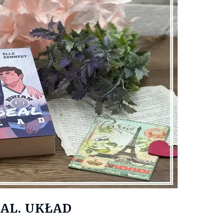
Księgarnie i kościopył – Travis Baldree
AL. UKŁAD