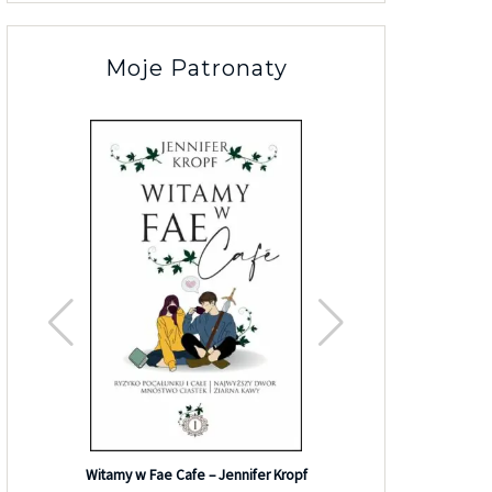
Moje Patronaty
Efekt G
Witamy w Fae Cafe – Jennifer Kropf