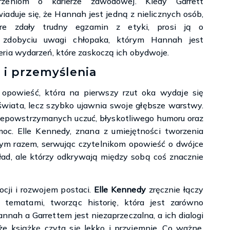
rzeniom o karierze zawodowej. Kiedy Garrett
iaduje się, że Hannah jest jedną z nielicznych osób,
óre zdały trudny egzamin z etyki, prosi ją o
zdobyciu uwagi chłopaka, którym Hannah jest
ria wydarzeń, które zaskoczą ich obydwoje.
 i przemyślenia
opowieść, która na pierwszy rzut oka wydaje się
wiata, lecz szybko ujawnia swoje głębsze warstwy.
iepowstrzymanych uczuć, błyskotliwego humoru oraz
oc. Elle Kennedy, znana z umiejętności tworzenia
 tym razem, serwując czytelnikom opowieść o dwójce
kład, ale którzy odkrywają między sobą coś znacznie
ocji i rozwojem postaci.
Elle Kennedy
zręcznie łączy
tematami, tworząc historię, która jest zarówno
nah a Garrettem jest niezaprzeczalna, a ich dialogi
że książkę czyta się lekko i przyjemnie. Co ważne,