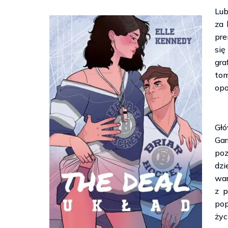
Lub
za 
pre
się
gra
to
opo
Gł
Gar
po
dz
war
z p
pop
życ