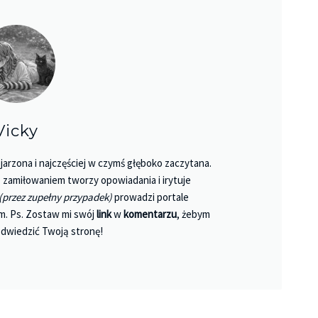
Vicky
jarzona i najczęściej w czymś głęboko zaczytana.
 Z zamiłowaniem tworzy opowiadania i irytuje
(przez zupełny przypadek)
prowadzi portale
m. Ps. Zostaw mi swój
link
w
komentarzu
, żebym
dwiedzić Twoją stronę!