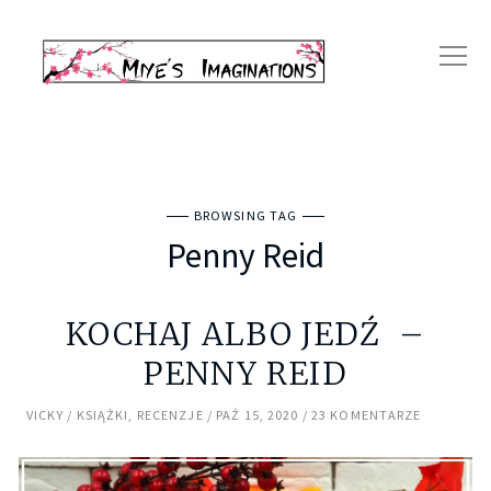
BROWSING TAG
Penny Reid
KOCHAJ ALBO JEDŹ –
PENNY REID
VICKY
KSIĄŻKI
,
RECENZJE
PAŹ 15, 2020
23 KOMENTARZE