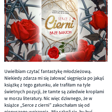
Uwielbiam czytać fantastykę młodzieżową.
Niekiedy zdarza mi się żałować sięgnięcia po jakąś
książkę z tego gatunku, ale trafiłam na tyle
świetnych pozycji, że tamte są zaledwie kroplami
w morzu literatury. Nic więc dziwnego, że w
książce „Serce z cierni” zakochałam się od
pierwszego wejrzenia. Mia szkoli się, by być