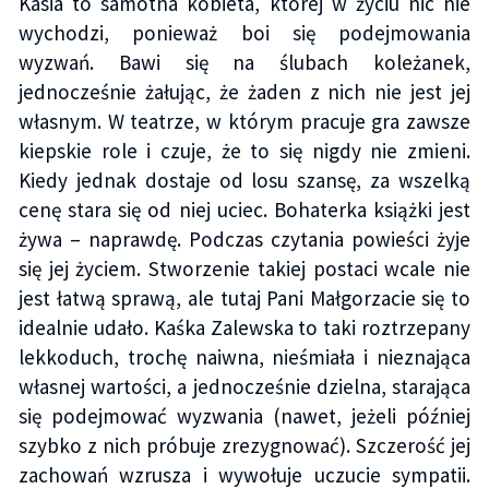
Kasia to samotna kobieta, której w życiu nic nie
wychodzi, ponieważ boi się podejmowania
wyzwań. Bawi się na ślubach koleżanek,
jednocześnie żałując, że żaden z nich nie jest jej
własnym. W teatrze, w którym pracuje gra zawsze
kiepskie role i czuje, że to się nigdy nie zmieni.
Kiedy jednak dostaje od losu szansę, za wszelką
cenę stara się od niej uciec. Bohaterka książki jest
żywa – naprawdę. Podczas czytania powieści żyje
się jej życiem. Stworzenie takiej postaci wcale nie
jest łatwą sprawą, ale tutaj Pani Małgorzacie się to
idealnie udało. Kaśka Zalewska to taki roztrzepany
lekkoduch, trochę naiwna, nieśmiała i nieznająca
własnej wartości, a jednocześnie dzielna, starająca
się podejmować wyzwania (nawet, jeżeli później
szybko z nich próbuje zrezygnować). Szczerość jej
zachowań wzrusza i wywołuje uczucie sympatii.