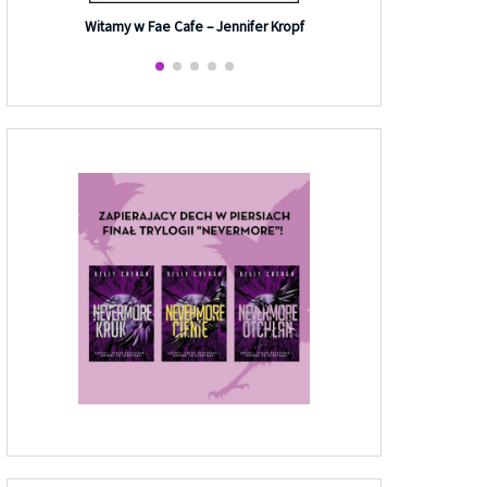
Efekt G
Witamy w Fae Cafe – Jennifer Kropf