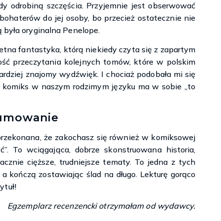
edy odrobiną szczęścia. Przyjemnie jest obserwować
 bohaterów do jej osoby, bo przecież ostatecznie nie
ą była oryginalna Penelope.
tna fantastyka, którą niekiedy czyta się z zapartym
ość przeczytania kolejnych tomów, które w polskim
rdziej znajomy wydźwięk. I chociaż podobała mi się
że komiks w naszym rodzimym języku ma w sobie „to
umowanie
 przekonana, że zakochasz się również w komiksowej
ć”. To wciągająca, dobrze skonstruowana historia,
znie cięższe, trudniejsze tematy. To jedna z tych
, a kończą zostawiając ślad na długo. Lekturę gorąco
ytuł!
Egzemplarz recenzencki otrzymałam od wydawcy.