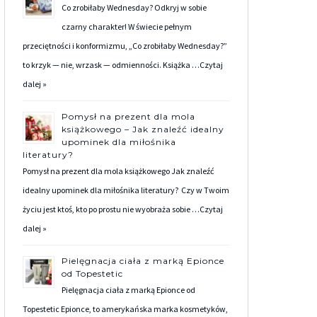
Co zrobiłaby Wednesday? Odkryj w sobie
czarny charakter! W świecie pełnym
przeciętności i konformizmu, „Co zrobiłaby Wednesday?”
to krzyk — nie, wrzask — odmienności. Książka …
Czytaj
dalej »
Pomysł na prezent dla mola
książkowego – Jak znaleźć idealny
upominek dla miłośnika
literatury?
Pomysł na prezent dla mola książkowego Jak znaleźć
idealny upominek dla miłośnika literatury? Czy w Twoim
życiu jest ktoś, kto po prostu nie wyobraża sobie …
Czytaj
dalej »
Pielęgnacja ciała z marką Epionce
od Topestetic
Pielęgnacja ciała z marką Epionce od
Topestetic Epionce, to amerykańska marka kosmetyków,