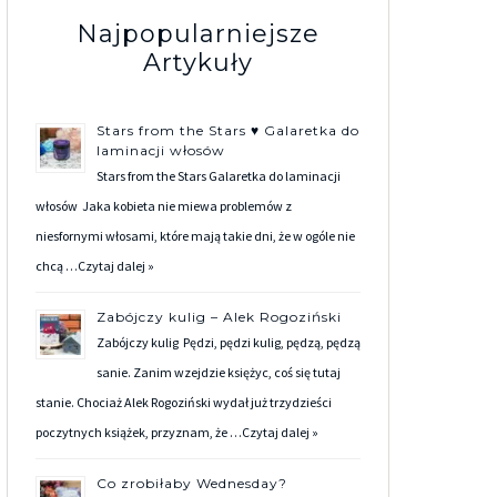
Najpopularniejsze
Artykuły
Stars from the Stars ♥ Galaretka do
laminacji włosów
Stars from the Stars Galaretka do laminacji
włosów Jaka kobieta nie miewa problemów z
niesfornymi włosami, które mają takie dni, że w ogóle nie
chcą …
Czytaj dalej »
Zabójczy kulig – Alek Rogoziński
Zabójczy kulig Pędzi, pędzi kulig, pędzą, pędzą
sanie. Zanim wzejdzie księżyc, coś się tutaj
stanie. Chociaż Alek Rogoziński wydał już trzydzieści
poczytnych książek, przyznam, że …
Czytaj dalej »
Co zrobiłaby Wednesday?