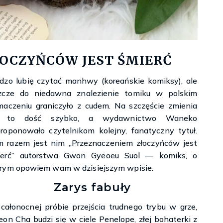
Księgarnie i kościopył – Travis Baldree
OCZYŃCÓW JEST ŚMIERĆ
dzo lubię czytać manhwy (koreańskie komiksy), ale
szcze do niedawna znalezienie tomiku w polskim
maczeniu graniczyło z cudem. Na szczęście zmienia
ę to dość szybko, a wydawnictwo Waneko
roponowało czytelnikom kolejny, fanatyczny tytuł.
 razem jest nim „Przeznaczeniem złoczyńców jest
ierć” autorstwa Gwon Gyeoeu Suol — komiks, o
rym opowiem wam w dzisiejszym wpisie.
Zarys fabuły
całonocnej próbie przejścia trudnego trybu w grze,
eon Cha budzi się w ciele Penelope, złej bohaterki z