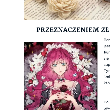
PRZEZNACZENIEM ZŁ
Bar
je
tłu
si
zap
Tym
śm
któ
Po 
Siy