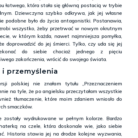
bu łatwego, która stała się główną postacią w trybie
dnym. Dziewczyna szybko odkrywa, jak jej własne
ie podobne było do życia antagonistki. Postanawia,
zrobi wszystko, żeby przetrwać w nowym okrutnym
ecie, w którym każda, nawet najmniejsza pomyłka,
e doprowadzić do jej śmierci. Tylko, czy uda się jej
zekonać do siebie chociaż jednego z pięciu
liwego zakończenia, wrócić do swojego świata.
 i przemyślenia
sji polskiej nie znałam tytułu „Przeznaczeniem
ie na tyle, że po angielsku przeczytałam wszystkie
wnież tłumaczenie, które moim zdaniem wniosło do
nych smaczków.
cje zostały wydrukowane w pełnym kolorze. Bardzo
aterką na czele, która doskonale wie, jako siebie
ć. Historia stawia jej na drodze kolejne wyzwania,