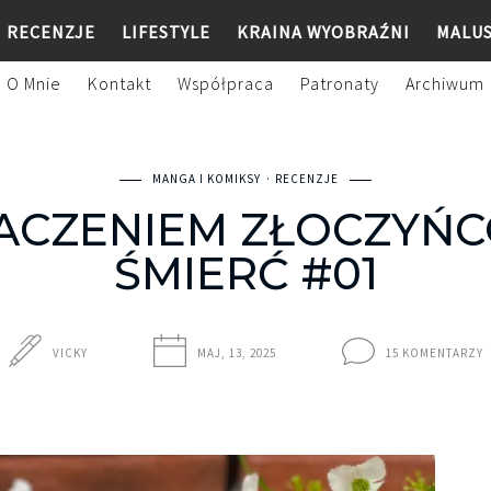
RECENZJE
LIFESTYLE
KRAINA WYOBRAŹNI
MALU
O Mnie
Kontakt
Współpraca
Patronaty
Archiwum
MANGA I KOMIKSY
RECENZJE
ACZENIEM ZŁOCZYŃC
ŚMIERĆ #01
VICKY
MAJ, 13, 2025
15 KOMENTARZY