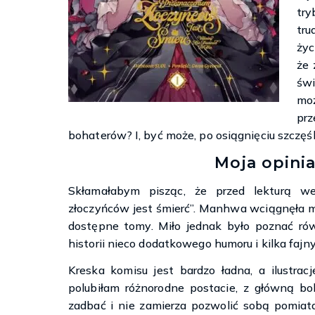
try
tru
życ
że 
świ
moż
pr
bohaterów? I, być może, po osiągnięciu szczęś
Moja opinia
Skłamałabym pisząc, że przed lekturą wer
złoczyńców jest śmierć”. Manhwa wciągnęła mn
dostępne tomy. Miło jednak było poznać ró
historii nieco dodatkowego humoru i kilka faj
Kreska komisu jest bardzo ładna, a ilustra
polubiłam różnorodne postacie, z główną boh
zadbać i nie zamierza pozwolić sobą pomiata