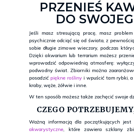
PRZENIEŚ KA
DO SWOJEG
Jeśli masz stresującą pracę, masz proble
psychicznie odciąć się od świata, z pewnośc
sobie długie zimowe wieczory, podczas który
Dzięki akwarium lub terrarium możesz przen
wprowadzić odpowiednią atmosferę: wyłączy
podwodny świat. Zbiorniki można zaaranżo
posadzić
piękne rośliny
i wpuścić tam rybki, a
kraby, węże, żółwie i inne.
W ten sposób możesz także zachęcić swoje dzi
CZEGO POTRZEBUJEMY
Ważną informacją dla początkujących jes
akwarystyczne
, które zawiera szklany zbi