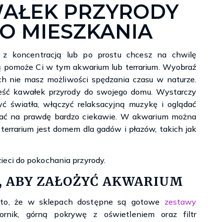
WAŁEK PRZYRODY
Księgarnie i kościopył – Travis Baldree
O MIESZKANIA
m z koncentracją lub po prostu chcesz na chwilę
ią pomoże Ci w tym akwarium lub terrarium. Wyobraź
ch nie masz możliwości spędzania czasu w naturze.
ieść kawałek przyrody do swojego domu. Wystarczy
ć światła, włączyć relaksacyjną muzykę i oglądać
wać na prawdę bardzo ciekawie. W akwarium można
 terrarium jest domem dla gadów i płazów, takich jak
eci do pokochania przyrody.
, ABY ZAŁOŻYĆ AKWARIUM
t to, że w sklepach dostępne są gotowe
zestawy
ornik, górną pokrywę z oświetleniem oraz filtr