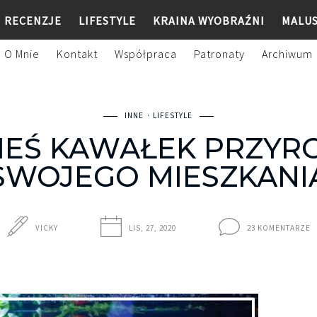
RECENZJE
LIFESTYLE
KRAINA WYOBRAŹNI
MALU
O Mnie
Kontakt
Współpraca
Patronaty
Archiwum
INNE
LIFESTYLE
IEŚ KAWAŁEK PRZYR
SWOJEGO MIESZKANI
VICKY
LIS, 27, 2020
23 KOMENTARZE