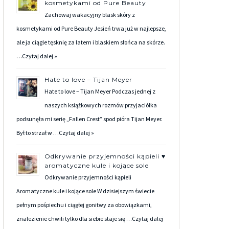
kosmetykami od Pure Beauty
Zachowaj wakacyjny blask skóry z
kosmetykami od Pure Beauty Jesień trwa już w najlepsze,
ale ja ciągle tęsknię za latem i blaskiem słońca na skórze.
…
Czytaj dalej »
Hate to love – Tijan Meyer
Hate to love – Tijan Meyer Podczas jednej z
naszych książkowych rozmów przyjaciółka
podsunęła mi serię „Fallen Crest” spod pióra Tijan Meyer.
Był to strzał w …
Czytaj dalej »
Odkrywanie przyjemności kąpieli ♥
aromatyczne kule i kojące sole
Odkrywanie przyjemności kąpieli
Aromatyczne kule i kojące sole W dzisiejszym świecie
pełnym pośpiechu i ciągłej gonitwy za obowiązkami,
znalezienie chwili tylko dla siebie staje się …
Czytaj dalej