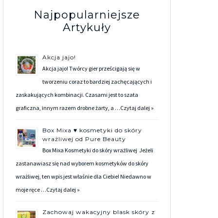
Najpopularniejsze
Artykuły
Akcja jajo!
Akcja jajo! Twórcy gier prześcigają się w
tworzeniu coraz to bardziej zachęcających i
zaskakujących kombinacji. Czasami jest to szata
graficzna, innym razem drobne żarty, a …
Czytaj dalej »
Box Mixa ♥ kosmetyki do skóry
wrażliwej od Pure Beauty
Box Mixa Kosmetyki do skóry wrażliwej Jeżeli
zastanawiasz się nad wyborem kosmetyków do skóry
wrażliwej, ten wpis jest właśnie dla Ciebie! Niedawno w
moje ręce …
Czytaj dalej »
Zachowaj wakacyjny blask skóry z