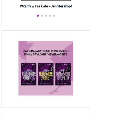
Efekt G
Witamy w Fae Cafe – Jennifer Kropf