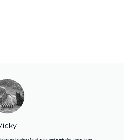
Vicky
jarzona i najczęściej w czymś głęboko zaczytana.