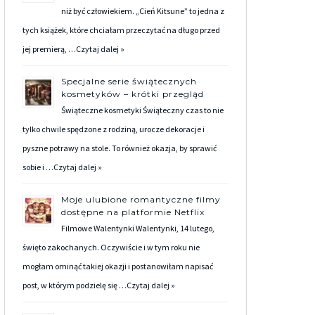
niż być człowiekiem. „Cień Kitsune” to jedna z
tych książek, które chciałam przeczytać na długo przed
jej premierą, …
Czytaj dalej »
Specjalne serie świątecznych
kosmetyków – krótki przegląd
Świąteczne kosmetyki Świąteczny czas to nie
tylko chwile spędzone z rodziną, urocze dekoracje i
pyszne potrawy na stole. To również okazja, by sprawić
sobie i …
Czytaj dalej »
Moje ulubione romantyczne filmy
dostępne na platformie Netflix
Filmowe Walentynki Walentynki, 14 lutego,
święto zakochanych. Oczywiście i w tym roku nie
mogłam ominąć takiej okazji i postanowiłam napisać
post, w którym podzielę się …
Czytaj dalej »