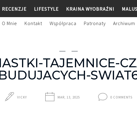
RECENZJE
LIFESTYLE
KRAINA WYOBRAŹNI
MALU
O Mnie
Kontakt
Współpraca
Patronaty
Archiwum
IASTKI-TAJEMNICE-CZ
BUDUJACYCH-SWIAT
VICKY
MAR, 13, 2025
0 COMMENTS