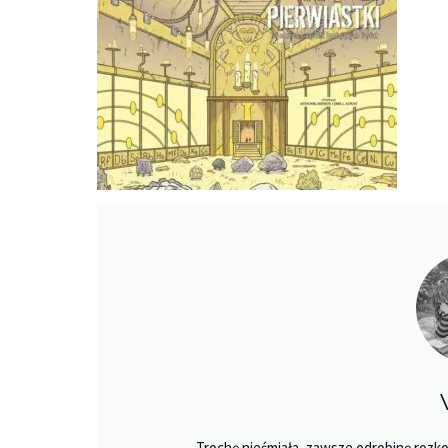
Trochę nieśmiała, zawsze odrobinę rozko