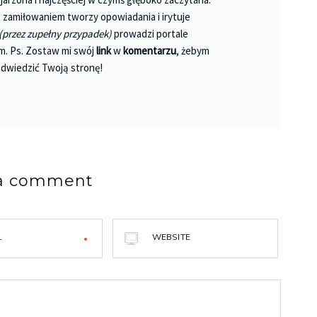
Księgarnie i kościopył – Travis Baldree
 Z zamiłowaniem tworzy opowiadania i irytuje
(przez zupełny przypadek)
prowadzi portale
m. Ps. Zostaw mi swój
link
w
komentarzu
, żebym
dwiedzić Twoją stronę!
 a comment
L
WEBSITE