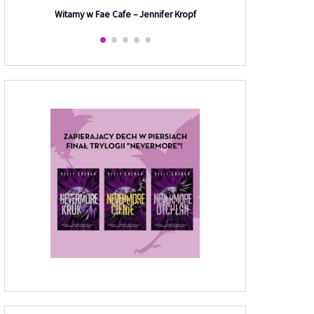
Efekt G
Witamy w Fae Cafe – Jennifer Kropf