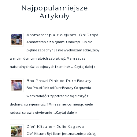
Najpopularniejsze
Artykuły
Aromaterapia z olejkami Oh!Drop!
Aromaterapia z olejkami Oh!Drop! Lubicie
piękne zapachy? Ja nie wyobrażam sobie, żeby
w moim domu miało ich zabraknąć. Mam zapas
naturalnych świec sojowych i kominek …
Czytaj dalej »
Box Proud Pink od Pure Beauty
Box Proud Pink od Pure Beauty Co sprawia
wam radość? Czy potraficie się cieszyć z
drobnych przyjemności? Mnie samej co miesiąc wiele
radości sprawia otwieranie …
Czytaj dalej »
Cień Kitsune – Julie Kagawa
Cień Kitsune Być lisem jest znacznie prościej,