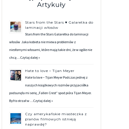
Artykuły
Stars from the Stars ♥ Galaretka do
laminacji włosów
Stars from the Stars Galaretka do laminacji
włosów Jaka kobieta nie miewa problemów z
niesfornymi włosami, które mają takie dni, że w ogóle nie
chcą …
Czytaj dalej »
Hate to love – Tijan Meyer
Hate to love – Tijan Meyer Podczas jednej z
naszych książkowych rozmów przyjaciółka
podsunęła mi serię „Fallen Crest” spod pióra Tijan Meyer.
Był to strzał w …
Czytaj dalej »
Czy amerykańskie miasteczka z
planów filmowych istnieją
naprawdę?