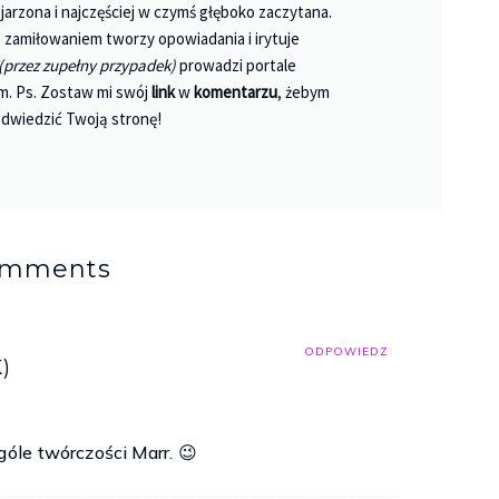
jarzona i najczęściej w czymś głęboko zaczytana.
 Z zamiłowaniem tworzy opowiadania i irytuje
(przez zupełny przypadek)
prowadzi portale
m. Ps. Zostaw mi swój
link
w
komentarzu
, żebym
dwiedzić Twoją stronę!
omments
ODPOWIEDZ
)
góle twórczości Marr. 😉