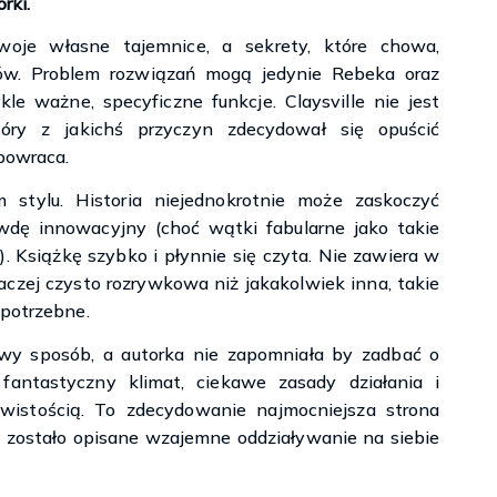
rki.
swoje własne tajemnice, a sekrety, które chowa,
ców. Problem rozwiązań mogą jedynie Rebeka oraz
e ważne, specyficzne funkcje. Claysville nie jest
óry z jakichś przyczyn zdecydował się opuścić
 powraca.
 stylu. Historia niejednokrotnie może zaskoczyć
wdę innowacyjny (choć wątki fabularne jako takie
 Książkę szybko i płynnie się czyta. Nie zawiera w
a raczej czysto rozrywkowa niż jakakolwiek inna, takie
 potrzebne.
wy sposób, a autorka nie zapomniała by zadbać o
fantastyczny klimat, ciekawe zasady działania i
ywistością. To zdecydowanie najmocniejsza strona
m zostało opisane wzajemne oddziaływanie na siebie