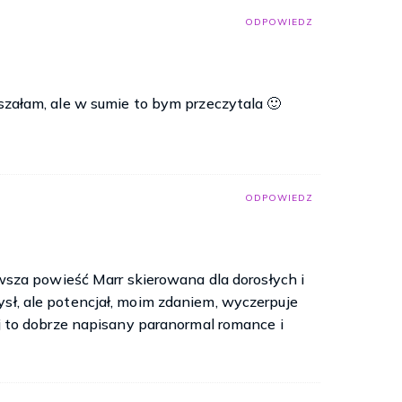
ODPOWIEDZ
yszałam, ale w sumie to bym przeczytala 🙂
ODPOWIEDZ
erwsza powieść Marr skierowana dla dorosłych i
ysł, ale potencjał, moim zdaniem, wyczerpuje
iej to dobrze napisany paranormal romance i