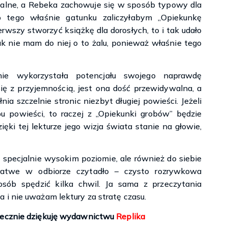
nalne, a Rebeka zachowuje się w sposób typowy dla
o tego właśnie gatunku zaliczyłabym „Opiekunkę
erwszy stworzyć książkę dla dorosłych, to i tak udało
ak nie mam do niej o to żalu, ponieważ właśnie tego
e wykorzystała potencjału swojego naprawdę
ię z przyjemnością, jest ona dość przewidywalna, a
ia szczelnie stronic niezbyt długiej powieści. Jeżeli
u powieści, to raczej z „Opiekunki grobów” będzie
ięki tej lekturze jego wizja świata stanie na głowie,
 specjalnie wysokim poziomie, ale również do siebie
 łatwe w odbiorze czytadło – czysto rozrywkowa
osób spędzić kilka chwil. Ja sama z przeczytania
i nie uważam lektury za stratę czasu.
decznie dziękuję wydawnictwu
Replika