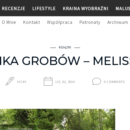
RECENZJE
LIFESTYLE
KRAINA WYOBRAŹNI
MALU
O Mnie
Kontakt
Współpraca
Patronaty
Archiwum
KSIĄŻKI
KA GROBÓW – MELI
VICKY
LIS, 02, 2014
0 COMMENTS