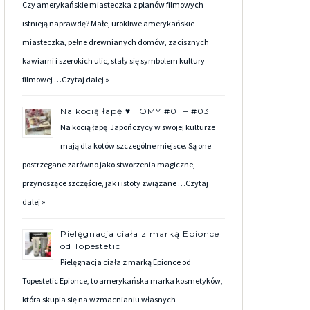
Czy amerykańskie miasteczka z planów filmowych
istnieją naprawdę? Małe, urokliwe amerykańskie
miasteczka, pełne drewnianych domów, zacisznych
kawiarni i szerokich ulic, stały się symbolem kultury
filmowej …
Czytaj dalej »
Na kocią łapę ♥ TOMY #01 – #03
Na kocią łapę Japończycy w swojej kulturze
mają dla kotów szczególne miejsce. Są one
postrzegane zarówno jako stworzenia magiczne,
przynoszące szczęście, jak i istoty związane …
Czytaj
dalej »
Pielęgnacja ciała z marką Epionce
od Topestetic
Pielęgnacja ciała z marką Epionce od
Topestetic Epionce, to amerykańska marka kosmetyków,
która skupia się na wzmacnianiu własnych