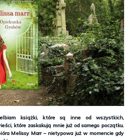
elbiam książki, które są inne od wszystkich,
ieści, które zaskakują mnie już od samego początku.
Strażnik Miecza – Cassandra Clare
ok – Kate Pentecost
pióra Melissy Marr – nietypowa już w momencie gdy