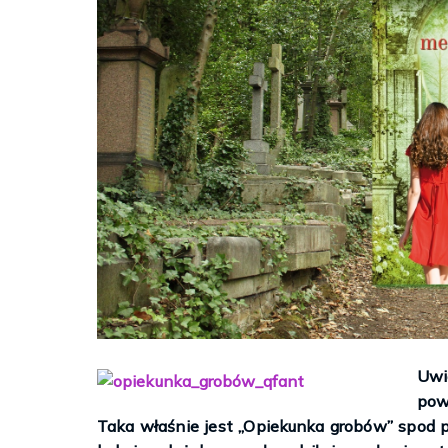
Uwi
pow
Ten wieczny mr
Efekt Grahama – Elle Kennedy
Taka właśnie jest „Opiekunka grobów” spod 