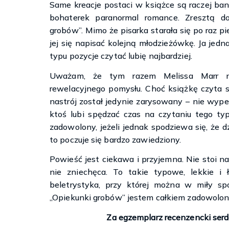
Same kreacje postaci w książce są raczej ba
bohaterek paranormal romance. Zresztą d
grobów”. Mimo że pisarka starała się po raz pi
jej się napisać kolejną młodzieżówkę. Ja jedn
typu pozycje czytać lubię najbardziej.
Uważam, że tym razem Melissa Marr ni
rewelacyjnego pomysłu. Choć książkę czyta s
nastrój został jedynie zarysowany – nie wypełn
ktoś lubi spędzać czas na czytaniu tego typ
zadowolony, jeżeli jednak spodziewa się, że dz
to poczuje się bardzo zawiedziony.
Powieść jest ciekawa i przyjemna. Nie stoi na
nie zniechęca. To takie typowe, lekkie i
beletrystyka, przy której można w miły sp
„Opiekunki grobów” jestem całkiem zadowolona 
Za egzemplarz recenzencki ser