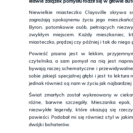
ledwie zalążek pomysłu rodził się w głowie auto
Niewielkie miasteczko Claysville skrywa 
zagrażają spokojnemu życiu jego mieszkań
Byron, potomkowie osób, pełniących niezwykl
zwykłym miejscem. Każdy mieszkaniec, kt
miasteczko, prędzej czy później i tak do niego
Powieść pisana jest w lekkim, przyjemnym
czytelnika, a sam pomysł na nią jest napra
bywają raczej schematyczne i przewidywalne).
sobie jakiejś specjalnej głębi i jest to lektur
jednak również są nam w życiu jak najbardziej
Świat zmarłych został wykreowany w cieka
różne, barwne szczegóły. Mieszanka epok, 
niezwykłe legendy, które okazują się rzecz
powieści. Podobał mi się również styl w jaki
dwójki bohaterów.