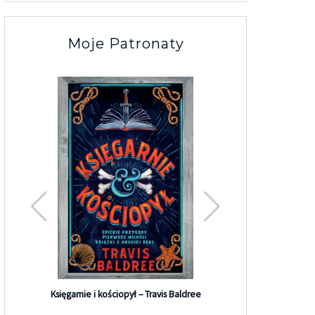
Moje Patronaty
Księgarnie i kościopył – Travis Baldree
Witamy w F