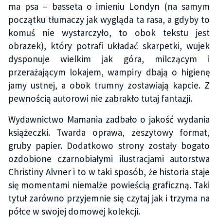
ma psa – basseta o imieniu Londyn (na samym
początku tłumaczy jak wygląda ta rasa, a gdyby to
komuś nie wystarczyło, to obok tekstu jest
obrazek), który potrafi układać skarpetki, wujek
dysponuje wielkim jak góra, milczącym i
przerażającym lokajem, wampiry dbają o higienę
jamy ustnej, a obok trumny zostawiają kapcie. Z
pewnością autorowi nie zabrakło tutaj fantazji.
Wydawnictwo Mamania zadbało o jakość wydania
książeczki. Twarda oprawa, zeszytowy format,
gruby papier. Dodatkowo strony zostały bogato
ozdobione czarnobiałymi ilustracjami autorstwa
Christiny Alvner i to w taki sposób, że historia staje
się momentami niemalże powieścią graficzną. Taki
tytuł zarówno przyjemnie się czytaj jak i trzyma na
półce w swojej domowej kolekcji.