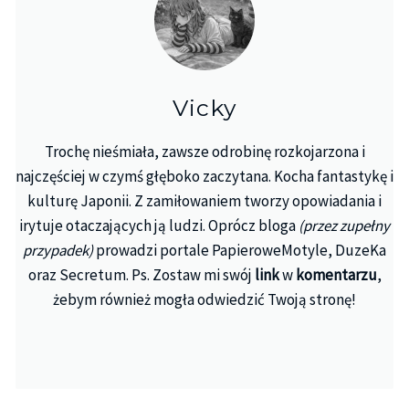
Vicky
Trochę nieśmiała, zawsze odrobinę rozkojarzona i
najczęściej w czymś głęboko zaczytana. Kocha fantastykę i
kulturę Japonii. Z zamiłowaniem tworzy opowiadania i
irytuje otaczających ją ludzi. Oprócz bloga
(przez zupełny
przypadek)
prowadzi portale PapieroweMotyle, DuzeKa
oraz Secretum. Ps. Zostaw mi swój
link
w
komentarzu
,
żebym również mogła odwiedzić Twoją stronę!