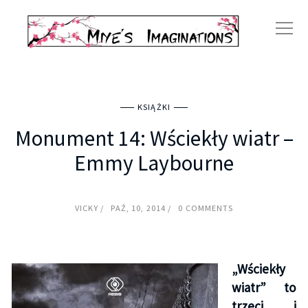
KSIĄŻKI
Monument 14: Wściekły wiatr –
Emmy Laybourne
VICKY
PAŹ, 10, 2014
0 COMMENTS
„Wściekły
wiatr” to
trzeci i