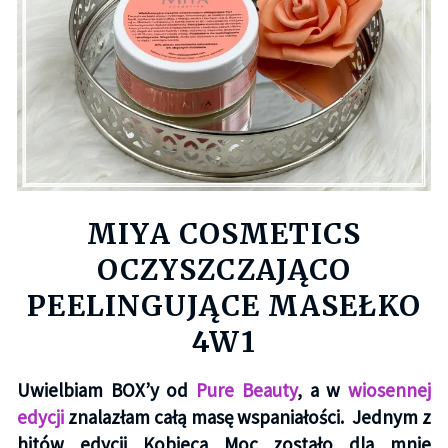
MIYA COSMETICS
OCZYSZCZAJĄCO
PEELINGUJĄCE MASEŁKO
4W1
Uwielbiam BOX’y od
Pure Beauty
, a w
wiosennej
edycji
znalazłam całą masę wspaniałości.
Jednym z
hitów edycji Kobieca Moc zostało dla mnie