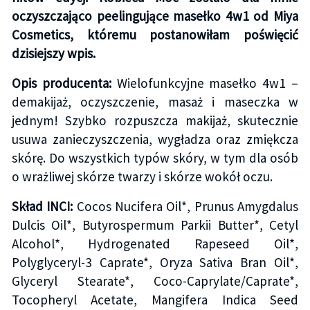
oczyszczająco peelingujące masełko 4w1 od Miya
Cosmetics, któremu postanowiłam poświęcić
dzisiejszy wpis.
Opis producenta:
Wielofunkcyjne masełko 4w1 –
demakijaż, oczyszczenie, masaż i maseczka w
jednym! Szybko rozpuszcza makijaż, skutecznie
usuwa zanieczyszczenia, wygładza oraz zmiękcza
skórę. Do wszystkich typów skóry, w tym dla osób
o wrażliwej skórze twarzy i skórze wokół oczu.
Skład INCI:
Cocos Nucifera Oil*, Prunus Amygdalus
Dulcis Oil*, Butyrospermum Parkii Butter*, Cetyl
Alcohol*, Hydrogenated Rapeseed Oil*,
Polyglyceryl-3 Caprate*, Oryza Sativa Bran Oil*,
Glyceryl Stearate*, Coco-Caprylate/Caprate*,
Tocopheryl Acetate, Mangifera Indica Seed